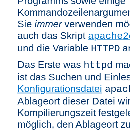
Programms sowie einige
Kommandozeilenargument
Sie
immer
verwenden möc
auch das Skript
apache2
und die Variable
am
HTTPD
Das Erste was
mac
httpd
ist das Suchen und Einle
Konfigurationsdatei
apac
Ablageort dieser Datei wi
Kompilierungszeit festgele
möglich, den Ablageort zu