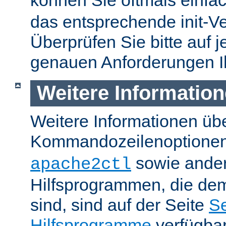
können Sie oftmals einfa
das entsprechende init-Ve
Überprüfen Sie bitte auf j
genauen Anforderungen I
Weitere Informatio
Weitere Informationen üb
Kommandozeilenoptione
sowie ande
apache2ctl
Hilfsprogrammen, die dem
sind, sind auf der Seite
Se
Hilfsprogramme
verfügbar.