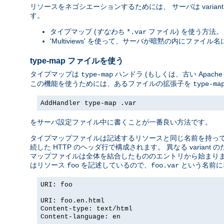
リソースをネゴシエーションするためには、 サーバは vari
す。
タイプマップ (
すなわち
ファイル) を使う方法。 
*.var
'Multiviews' を使って、サーバが暗黙の内にファ
type-map ファイルを使う
タイプマップは
ハンドラ (もしくは、古い Apac
type-map
この機能を使うためには、あるファイルの拡張子を
type-ma
AddHandler type-map .var
をサーバ設定ファイル中に書くことが一番良い方法です。
タイプマップファイルは記述するリソースと同じ名前を持っていて
続した HTTP のヘッダ行で構成されます。 異なる vari
マップファイルは全体を結合したもののエントリから始まりま
はリソース
を記述しているので、
という名前に
foo
foo.var
URI: foo
URI: foo.en.html
Content-type: text/html
Content-language: en