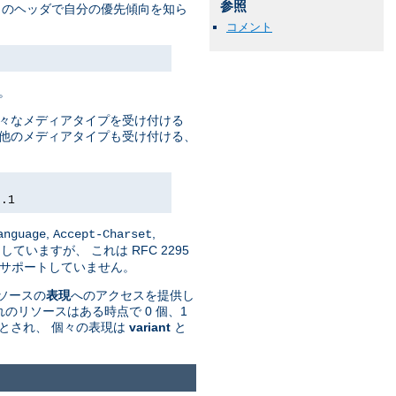
参照
トのヘッダで自分の優先傾向を知ら
コメント
。
様々なメディアタイプを受け付ける
して 他のメディアタイプも受け付ける、
0.1
,
,
anguage
Accept-Charset
していますが、 これは RFC 2295
n' はサポートしていません。
リソースの
表現
へのアクセスを提供し
のリソースはある時点で 0 個、1
とされ、 個々の表現は
variant
と