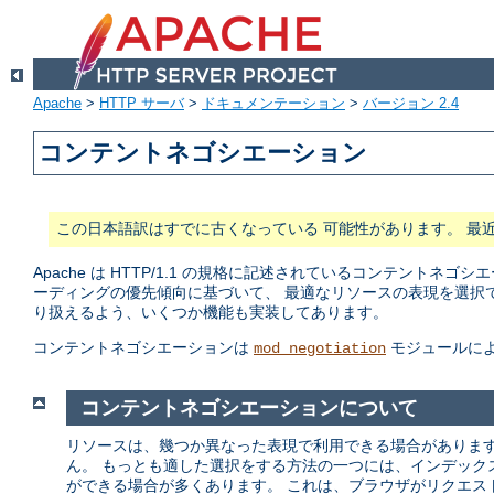
Apache
>
HTTP サーバ
>
ドキュメンテーション
>
バージョン 2.4
コンテントネゴシエーション
この日本語訳はすでに古くなっている 可能性があります。 最
Apache は HTTP/1.1 の規格に記述されているコンテン
ーディングの優先傾向に基づいて、 最適なリソースの表現を選択
り扱えるよう、いくつか機能も実装してあります。
コンテントネゴシエーションは
モジュールに
mod_negotiation
コンテントネゴシエーションについて
リソースは、幾つか異なった表現で利用できる場合があります
ん。 もっとも適した選択をする方法の一つには、インデック
ができる場合が多くあります。 これは、ブラウザがリクエス