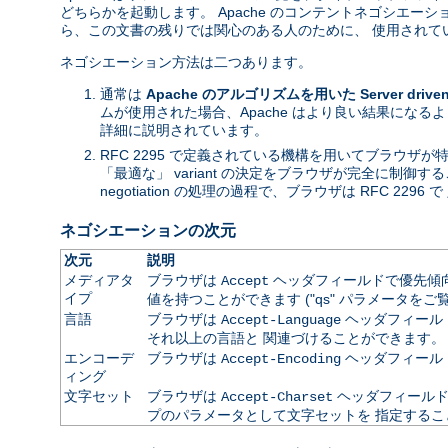
どちらかを起動します。 Apache のコンテントネゴシエ
ら、この文書の残りでは関心のある人のために、 使用されて
ネゴシエーション方法は二つあります。
通常は
Apache のアルゴリズムを用いた Server driven n
ムが使用された場合、Apache はより良い結果になる
詳細に説明されています。
RFC 2295 で定義されている機構を用いてブラウザ
「最適な」 variant の決定をブラウザが完全に制御す
negotiation の処理の過程で、ブラウザは RFC 2296 で 
ネゴシエーションの次元
次元
説明
メディアタ
ブラウザは
ヘッダフィールドで優先傾向を
Accept
イプ
値を持つことができます ("qs" パラメータをご
言語
ブラウザは
ヘッダフィールドで
Accept-Language
それ以上の言語と 関連づけることができます。
エンコーデ
ブラウザは
ヘッダフィール
Accept-Encoding
ィング
文字セット
ブラウザは
ヘッダフィールドで
Accept-Charset
プのパラメータとして文字セットを 指定するこ