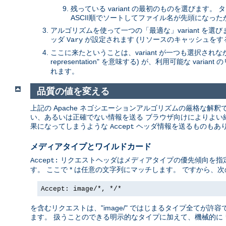
残っている variant の最初のものを選びます
ASCII順でソートしてファイル名が先頭になっ
アルゴリズムを使って一つの「最適な」variant を
ッダ
が設定されます (リソースのキャッシュをす
Vary
ここに来たということは、variant が一つも選択されなかっ
representation" を意味する) が、利用可能な va
れます。
品質の値を変える
上記の Apache ネゴシエーションアルゴリズムの厳格な解
い、あるいは正確でない情報を送る ブラウザ向けによりよい結果
果になってしまうような
ヘッダ情報を送るものもあり
Accept
メディアタイプとワイルドカード
リクエストヘッダはメディアタイプの優先傾向を指定します
Accept:
す。 ここで * は任意の文字列にマッチします。 ですから、次
Accept: image/*, */*
を含むリクエストは、"image/" ではじまるタイプ全てが許容で
ます。 扱うことのできる明示的なタイプに加えて、機械的に