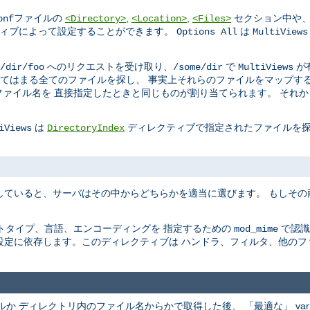
ファイルの
,
,
セクション中や、
onf
<Directory>
<Location>
<Files>
ィブによって設定することができます。
は
Options All
MultiViews
へのリクエストを受け取り、
で
が
/dir/foo
/some/dir
MultiViews
てはまる全てのファイルを探し、 事実上それらのファイルをマップする
ァイル名を 直接指定したときと同じものが割り当てられます。 それ
は
ディレクティブで指定されたファイルを探
iViews
DirectoryIndex
していると、サーバはその中からどちらかを適当に選びます。 もしそ
トタイプ、言語、エンコーディングを 指定するための
で認識
mod_mime
設定に依存します。このディレクティブは ハンドラ、フィルタ、他のフ
ファイルか ディレクトリ内のファイル名からかで取得した後、 「最適な」 va