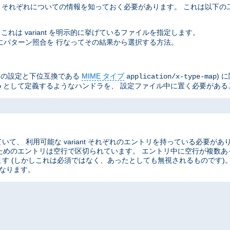
ant それぞれについての情報を知っておく必要があります。 これは以下
これは variant を明示的に挙げているファイルを指定します。
イル名にパターン照合を 行なってその結果から選択する方法。
he の設定と下位互換である
MIME タイプ
) 
application/x-type-map
として定義するようなハンドラを、 設定ファイル中に置く必要がある
p
、 利用可能な variant それぞれのエントリを持っている必要があ
ant のためのエントリは空行で区切られています。 エントリ中に空行が複
す (しかしこれは必須ではなく、あったとしても無視されるものです)
なります。