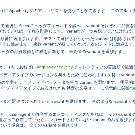
するように Apache は次のアルゴリズムを使うことができます。 このア
いて適切な
Accept*
ヘッダフィールドを調べ、 variant それぞれに品
示されていれば、それを削除します。 variant が一つも残っていなければ
順番に適用されます。 テストで選択されなかった variant は削除されていき
 に進みます。 複数 variant が残っていれば、次のテストに進みます
ッダの品質数値との積を計算して、最高値の variant を選びます。
、 (もしあれば)
ディレクティブの言語順で最適な言語
LanguagePriority
l メディアタイプのバージョンを与えるために使われます) を持つ varian
文字セット メディアパラメータを持つ variant を選びます。 明示的
メディアタイプであるけれども 特定の文字セットに明示的に関連づけられ
t/*
 関連づけられている variant を選びます。 そのような variant が
もし user-agent が許容するエンコーディングがあれば、 その varia
混ざって存在していたらエンコードされていない variant のみを選びます。
いう場合は、 全ての variant を選びます。