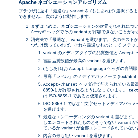
Apache ネゴシエーションアルゴリズム
ブラウザに返す「最適な」variant を (もしあれば) 選択
できません。 次のように動作します:
まずはじめに、ネゴシエーションの次元それぞれにつ
Accept*
ヘッダでその variant が許容できないことが
消去法で「最適な」 variant を選びます。 次のテストが
つだけ残っていれば、それを最適なものとして ステップ 3
variant のメディアタイプの品質数値と
ヘ
Accept
言語品質数値が最高の variant を選びます。
(もしあれば)
ヘッダの言語順か
Accept-Language
最高「レベル」のメディアパラメータ (text/htm
ヘッダ行で与えられている最高の
Accept-Charset
8859-1 が許容されるようになっています。
tex
は ISO-8859-1 であると仮定されます。
ISO-8859-1
ではない
文字セットメディアパラメータと
を選びます。
最適なエンコーディングの variant を選びます。 
しエンコードされたものとそうでない variant が
ているか variant が全部エンコードされていないと
内容の最も短い variant を選びます。