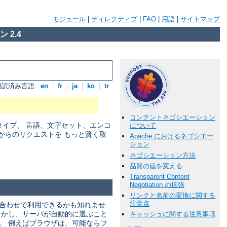
モジュール
|
ディレクティブ
|
FAQ
|
用語
|
サイトマップ
 2.4
翻訳済み言語:
en
|
fr
|
ja
|
ko
|
tr
コンテントネゴシエーション
アタイプ、 言語、文字セット、エンコ
について
からのリクエストを もっと賢く取
Apache におけるネゴシエー
ション
ネゴシエーション方法
品質の値を変える
Transparent Content
Negotiation の拡張
リンクと名前の変換に関する
注意点
み合わせで利用できるかも知れませ
しかし、サーバが自動的に選ぶこと
キャッシュに関する注意事項
。 例えばブラウザは、可能ならフ