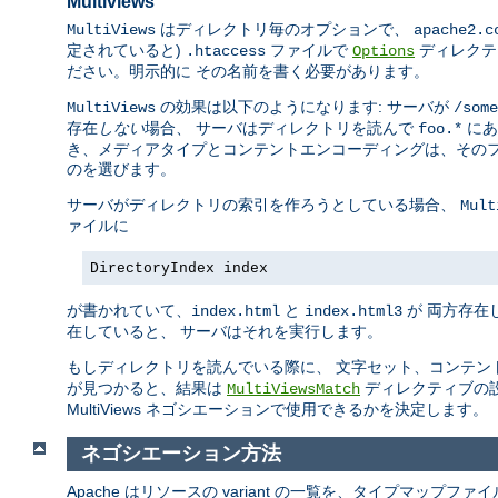
Multiviews
はディレクトリ毎のオプションで、
MultiViews
apache2.c
定されていると)
ファイルで
ディレクテ
.htaccess
Options
ださい。明示的に その名前を書く必要があります。
の効果は以下のようになります: サーバが
MultiViews
/some
存在
しない
場合、 サーバはディレクトリを読んで
にあ
foo.*
き、メディアタイプとコンテントエンコーディングは、そのフ
のを選びます。
サーバがディレクトリの索引を作ろうとしている場合、
Mult
ァイルに
DirectoryIndex index
が書かれていて、
と
が 両方存在
index.html
index.html3
在していると、 サーバはそれを実行します。
もしディレクトリを読んでいる際に、 文字セット、コンテン
が見つかると、結果は
ディレクティブの
MultiViewsMatch
MultiViews ネゴシエーションで使用できるかを決定します。
ネゴシエーション方法
Apache はリソースの variant の一覧を、タイプマップ