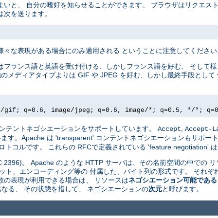
よいと、 自分の嗜好を知らせることができます。 ブラウザはリクエス
は次を送ります。
様々な表現がある場合にのみ適用される ということに注意してください
はフランス語と英語を受け付ける、しかしフランス語を好む、 そして
他のメディアタイプよりは GIF や JPEG を好む、しかし最終手段と
e/gif; q=0.6, image/jpeg; q=0.6, image/*; q=0.5, */*; q=
driven' コンテントネゴシエーションをサポートしています。
,
Accept
Accept-L
pache は 'transparent' コンテントネゴシエーションもサポート
ルです。 これらの RFCで定義されている 'feature negotiatio
 2396)。 Apache のような HTTP サーバは、その名前空間の中での 
ット、エンコーディング等の 付属した、バイト列の形式です。 それぞれ
数の表現が利用できる場合は、 リソースは
ネゴシエーション可能である
 が異なる、 その状態を指して、 ネゴシエーションの
次元
と呼びます。