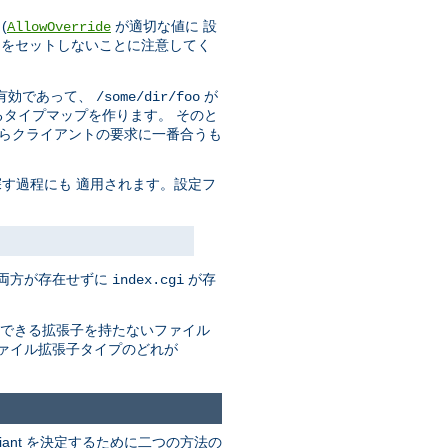
(
が適切な値に 設
AllowOverride
をセットしないことに注意してく
有効であって、
が
/some/dir/foo
タイプマップを作ります。 そのと
からクライアントの要求に一番合うも
す過程にも 適用されます。設定フ
の両方が存在せずに
が存
index.cgi
できる拡張子を持たないファイル
ァイル拡張子タイプのどれが
riant を決定するために二つの方法の