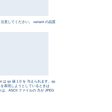
してください。 variant の品質
t は qs 値 1.0 を 与えられます。qs
、写真を表現しようとしているときは
ASCII ファイルの 方が JPEG