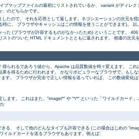
。 タイプマップファイルの最初にリストされているか、 variant がディ
たか、のどちらかです。
選びましたので、 それを応答として返します。ネゴシエーションの次元を指定
る時に、 ブラウザやキャッシュはこの情報を使うことができます)。 以
た (ブラウザが許容するものがなかったため) ということです。 406 ステータス
riant のリストのついた HTML ドキュメントとともに返されます。 相違の次元
釈で 得られるであろう値から、Apache は品質数値を時々変えます。 
を得るために行われます。 かなりポピュラーなブラウザで、もしないと間違
ます。 ブラウザが完全で正しい情報を送っていれば、 この数値変化
。 これはまた、"image/*" や "*/*" といった「ワイルドカー
の:
きる、 そして他のどんなタイプも許容できる (この場合はじめの "image
 ワイルドカードを送るブラウザもあります。例えば: