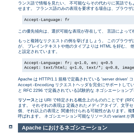
ランス語で情報を見たい、 不可能ならその代わりに英語でも
せます。 フランス語のみの表現を要求する場合は、ブラウザ
Accept-Language: fr
この優先傾向は、選択可能な表現が存在して、 言語によって
もっと複雑なリクエストの例を挙げましょう。 このブラウザ
が、 プレインテキストや他のタイプよりは HTML を好む、 
と設定されています。
Accept-Language: fr; q=1.0, en; q=0.5
Accept: text/html; q=1.0, text/*; q=0.8, imag
Apache は HTTP/1.1 規格で定義されている 'server 
リクエストヘッダを完全にサポートしています。A
Accept-Encoding
と RFC 2296 で定義されている試験的な ネゴシエーションプロトコ
リソース
とは URI で特定される概念上のもののことです (RFC
ます。 それぞれの表現は 定義されたメディアタイプ、文字セ
個、それ以上の表現と 関連付けられる可能性があります。複
呼ばれます。 ネゴシエーション可能なリソースの variant
Apache におけるネゴシエーション