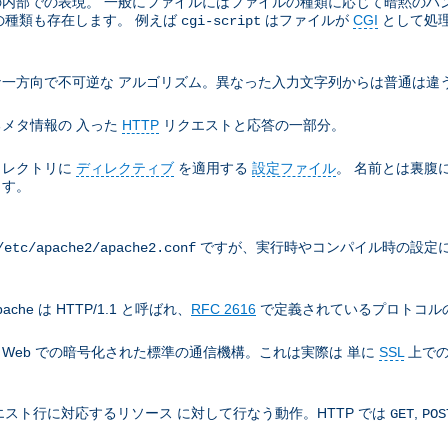
e の内部での表現。 一般にファイルにはファイルの種類に応じて暗黙の
の種類も存在します。 例えば
はファイルが
CGI
として処
cgi-script
一方向で不可逆な アルゴリズム。異なった入力文字列からは普通は違う
メタ情報の 入った
HTTP
リクエストと応答の一部分。
ィレクトリに
ディレクティブ
を適用する
設定ファイル
。 名前とは裏腹
ます。
ですが、実行時やコンパイル時の設定に
/etc/apache2/apache2.conf
che は HTTP/1.1 と呼ばれ、
RFC 2616
で定義されているプロトコルの
), World Wide Web での暗号化された標準の通信機構。これは実際は 単に
SSL
上での
スト行に対応するリソース に対して行なう動作。HTTP では
,
GET
POS