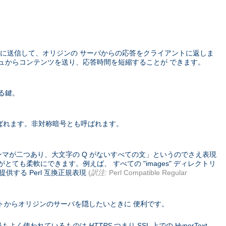
に送信して、オリジンの サーバからの応答をクライアントに返しま
ュからコンテンツを送り、応答時間を短縮することが できます。
る鍵。
ばれます。非対称暗号とも呼ばれます。
ンマが二つあり、大文字の Q がないすべての文」というのでさえ表現
ても柔軟にできます。例えば、 すべての "images" ディレクトリ
供する Perl 互換正規表現
(
訳注:
Perl Compatible Regular
トからオリジンのサーバを隠したいときに 便利です。
コル。 最もよく使われているものは
HTTPS
つまり SSL 上での HyperText