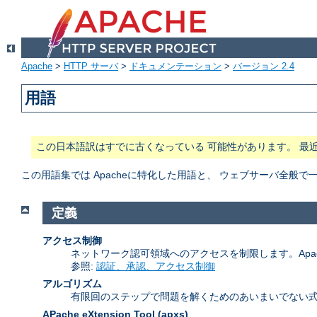
Apache
>
HTTP サーバ
>
ドキュメンテーション
>
バージョン 2.4
用語
この日本語訳はすでに古くなっている 可能性があります。 最
この用語集では Apacheに特化した用語と、 ウェブサーバ全
定義
アクセス制御
ネットワーク認可領域へのアクセスを制限します。Apa
参照:
認証、承認、アクセス制御
アルゴリズム
有限回のステップで問題を解くためのあいまいでない式
APache eXtension Tool
(apxs)