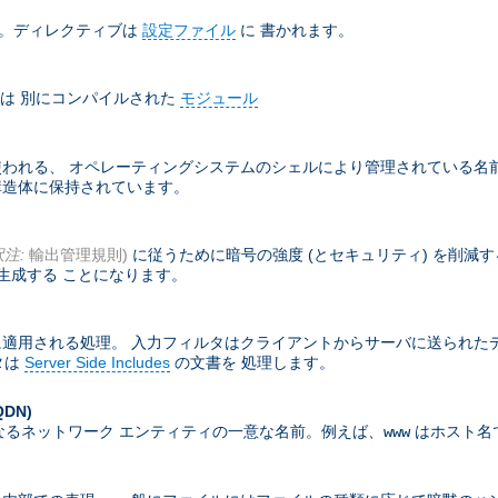
ド。ディレクティブは
設定ファイル
に 書かれます。
は 別にコンパイルされた
モジュール
れる、 オペレーティングシステムのシェルにより管理されている名前付
部構造体に保持されています。
訳注:
輸出管理規則)
に従うために暗号の強度 (とセキュリティ) を削減
生成する ことになります。
適用される処理。 入力フィルタはクライアントからサーバに送られた
タは
Server Side Includes
の文書を 処理します。
QDN)
なるネットワーク エンティティの一意な名前。例えば、
はホスト名
www