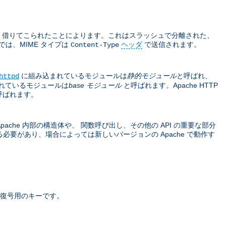
sions から 借りてこられたことによります。これはスラッシュで分離された、
では、MIME タイプは
ヘッダ
で送信されます。
Content-Type
に組み込まれているモジュールは
静的モジュール
と呼ばれ、
httpd
れているモジュールは
base モジュール
と呼ばれます。Apache HTTP
呼ばれます。
che 内部の構造体や、 関数呼び出し、その他の API の重要な部分
要があり、場合によっては新しいバージョンの Apache で動作す
復号用のキーです。