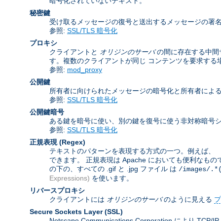
暗号化されていないテキスト。
秘密鍵
受け取るメッセージの復号と送出するメッセージの署
参照:
SSL/TLS 暗号化
プロキシ
クライアントと
オリジンのサーバ
の間に存在する中間
す。複数のクライアントが同じ コンテンツを要求する
参照:
mod_proxy
公開鍵
所有者に向けられたメッセージの暗号化と所有者によ
参照:
SSL/TLS 暗号化
公開鍵暗号
ある鍵を暗号に使い、別の鍵を復号に使う非対称暗号シ
参照:
SSL/TLS 暗号化
正規表現
(Regex)
テキストのパターンを表現する方式の一つ。例えば、 「
できます。 正規表現は Apache においても便利なも
の下の、すべての .gif と .jpg ファイル は
/images/.*
Expressions)
を使います。
リバースプロキシ
クライアントには
オリジンのサーバ
のように見える
プ
Secure Sockets Layer
(SSL)
Netscape Communications Corporat