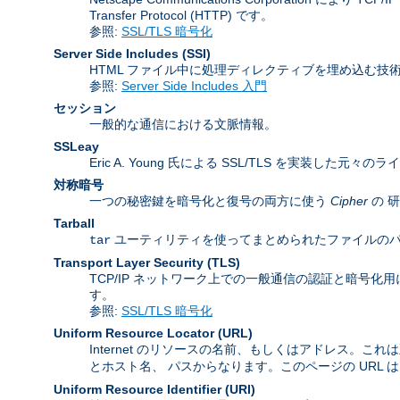
Transfer Protocol (HTTP) です。
参照:
SSL/TLS 暗号化
Server Side Includes
(SSI)
HTML ファイル中に処理ディレクティブを埋め込む技
参照:
Server Side Includes 入門
セッション
一般的な通信における文脈情報。
SSLeay
Eric A. Young 氏による SSL/TLS を実装した元々の
対称暗号
一つの秘密鍵を暗号化と復号の両方に使う
Cipher
の 
Tarball
ユーティリティを使ってまとめられたファイルのパッケージ
tar
Transport Layer Security
(TLS)
TCP/IP ネットワーク上での一般通信の認証と暗号化用に Inter
す。
参照:
SSL/TLS 暗号化
Uniform Resource Locator
(URL)
Internet のリソースの名前、もしくはアドレス。これ
とホスト名、 パスからなります。このページの URL 
Uniform Resource Identifier
(URI)