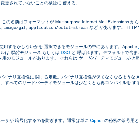
変更されていないことの検証に 使える。
フォーマットが Multipurpose Internet Mail Exten
,
,
など があります。HTTP 
l
image/gif
application/octet-stream
は使用するかしないかを 選択できるモジュールの中にあります。Apache
ールは
動的モジュール
もしくは
DSO
と 呼ばれます。デフォルトで含ま
he 用のモジュールがあります。 それらは
サードパーティモジュール
と
バイナリ互換性に 関する定数。バイナリ互換性が保てなくなるような Apa
と、すべてのサードパーティモジュールは少なくとも再コンパイルを する必
ーザが 暗号化するのを防ぎます。通常は単に
Cipher
の秘密の暗号用と