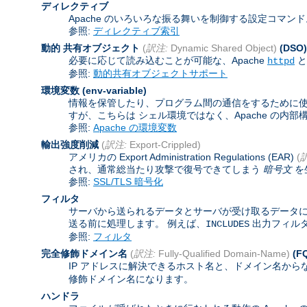
ディレクティブ
Apache のいろいろな振る舞いを制御する設定コマン
参照:
ディレクティブ索引
動的 共有オブジェクト
(
訳注:
Dynamic Shared Object)
(DSO)
必要に応じて読み込むことが可能な、Apache
と
httpd
参照:
動的共有オブジェクトサポート
環境変数
(env-variable)
情報を保管したり、プログラム間の通信をするために使わ
すが、こちらは シェル環境ではなく、Apache の内
参照:
Apache の環境変数
輸出強度削減
(
訳注:
Export-Crippled)
アメリカの Export Administration Regulations (EAR)
(
され、通常総当たり攻撃で復号できてしまう
暗号文
を
参照:
SSL/TLS 暗号化
フィルタ
サーバから送られるデータとサーバが受け取るデータに
送る前に処理します。 例えば、
出力フィル
INCLUDES
参照:
フィルタ
完全修飾ドメイン名
(
訳注:
Fully-Qualified Domain-Name)
(F
IP アドレスに解決できるホスト名と、ドメイン名から
修飾ドメイン名になります。
ハンドラ