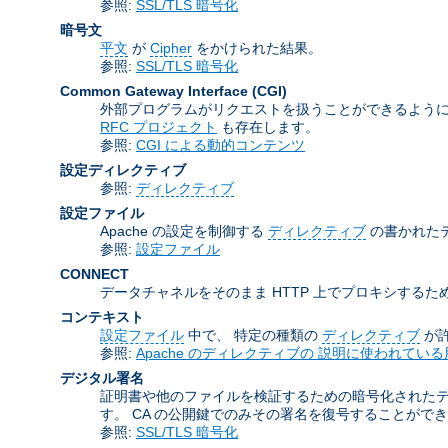
参照:
SSL/TLS 暗号化
暗号文
平文
が
Cipher
をかけられた結果。
参照:
SSL/TLS 暗号化
Common Gateway Interface
(CGI)
外部プログラムがリクエストを扱うことができるように
RFC プロジェクト
も存在します。
参照:
CGI による動的コンテンツ
設定ディレクティブ
参照:
ディレクティブ
設定ファイル
Apache の設定を制御する
ディレクティブ
の書かれた
参照:
設定ファイル
CONNECT
データチャネルをそのまま HTTP 上でプロキシするため
コンテキスト
設定ファイル
中で、 特定の種類の
ディレクティブ
が
参照:
Apache のディレクティブの 説明に使われている
デジタル署名
証明書や他のファイルを検証するための暗号化された
す。 CA の公開鍵でのみその署名を復号することがで
参照:
SSL/TLS 暗号化