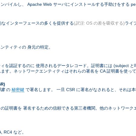
コンパイルし、 Apache Web サーバにインストールする手助けをする pe
基本的なインターフェースの多くを提供する
(
訳注:
OS の差を吸収する)
ライブ
ンティティの 身元の特定。
するのに 使用されるデータレコード。証明書には (subject と呼ばれる
含まれます。ネットワークエンティティはそれらの署名を CA 証明書を使っ
SR)
明書
の
秘密鍵
で署名します。 一旦 CSR に署名がなされると、それは
の証明書を 署名するための信頼できる第三者機関。他のネットワークエン
 RC4 など。