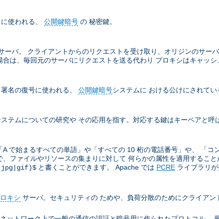
名に使われる、
公開鍵暗号
の 秘密鍵。
サーバ。 クライアントからのリクエストを受け取り、オリジンのサーバ
場合は、毎回元のサーバにリクエストを送る代わり プロキシはキャッシ
る署名の復号に使われる、
公開鍵暗号
システムに おける公けにされてい
ステムについての研究や その応用を指す。対応する鍵はキーペアと呼
A で始まるすべての単語」や「すべての 10 桁の電話番号」や、 「コ
ので、ファイルやリソースの集まりに対して 何らかの属性を適用することがと
と書くことができます。 Apache では
PCRE
ライブラリが提
(jpg|gif)$
ロキシ
サーバ。セキュリティの ためや、負荷分散のためにクライアン
ion により TCP/IP ネットワーク上で一般の通信の認証と暗号用に作られたプロト