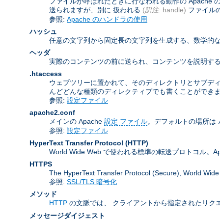
ファイルが呼ばれたときに行なわれる動作の Apach
送られますが、別に 扱われる
(
訳注:
handle)
ファイル
参照:
Apache のハンドラの使用
ハッシュ
任意の文字列から固定長の文字列を生成する、数学的な
ヘッダ
実際のコンテンツの前に送られ、コンテンツを説明する
.htaccess
ウェブツリーに置かれて、そのディレクトリとサブデ
んどどんな種類のディレクティブでも書くことができ
参照:
設定ファイル
apache2.conf
メインの Apache
設定 ファイル
。デフォルトの場所は
参照:
設定ファイル
HyperText Transfer Protocol
(HTTP)
World Wide Web で使われる標準の転送プロトコル。Apa
HTTPS
The HyperText Transfer Protocol (Secure
参照:
SSL/TLS 暗号化
メソッド
HTTP
の文脈では、 クライアントから指定されたリクエ
メッセージダイジェスト