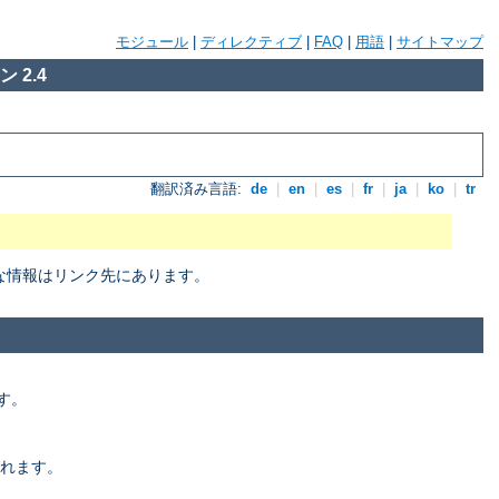
モジュール
|
ディレクティブ
|
FAQ
|
用語
|
サイトマップ
 2.4
翻訳済み言語:
de
|
en
|
es
|
fr
|
ja
|
ko
|
tr
細な情報はリンク先にあります。
す。
れます。