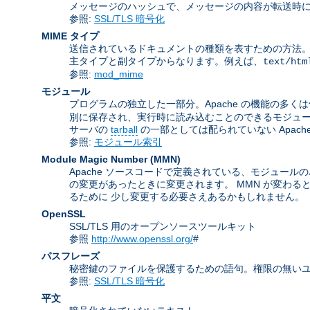
メッセージのハッシュで、メッセージの内容が転送時に
参照:
SSL/TLS 暗号化
MIME タイプ
送信されているドキュメントの種類を表すための方法。 この名前は
主タイプと副タイプからなります。例えば、
text/htm
参照:
mod_mime
モジュール
プログラムの独立した一部分。Apache の機能の多く
別に保存され、実行時に読み込むことのできるモジュ
サーバの
tarball
の一部としては配られていない Apac
参照:
モジュール索引
Module Magic Number
(
MMN
)
Apache ソースコードで定義されている、モジュールの
の変更があったときに変更されます。 MMN が変わる
るために 少し変更する必要さえあるかもしれません。
OpenSSL
SSL/TLS 用のオープンソースツールキット
参照
http://www.openssl.org/
#
パスフレーズ
秘密鍵のファイルを保護するための語句。権限の無いユ
参照:
SSL/TLS 暗号化
平文