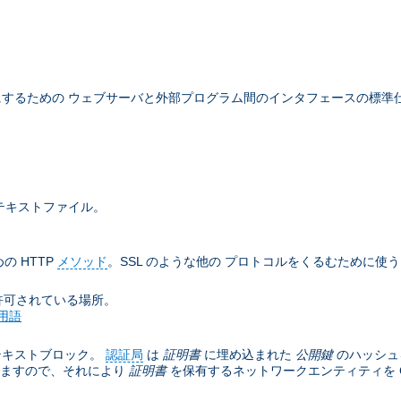
するための ウェブサーバと外部プログラム間のインタフェースの標準
テキストファイル。
の HTTP
メソッド
。SSL のような他の プロトコルをくるむために使
許可されている場所。
用語
テキストブロック。
認証局
は
証明書
に埋め込まれた
公開鍵
のハッシュ
きますので、それにより
証明書
を保有するネットワークエンティティを C