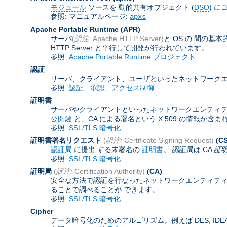
モジュール
ソースを 動的共有オブジェクト (
DSO
) に
参照: マニュアルページ:
apxs
Apache Portable Runtime
(APR)
サーバ
(
訳注:
Apache HTTP Server)
と OS の 間の
HTTP Server と平行して開発が行われています。
参照:
Apache Portable Runtime プロジェクト
認証
サーバ、クライアント、ユーザといったネットワークエ
参照:
認証、承認、アクセス制御
証明書
サーバやクライアントといったネットワークエンティティを認証
公開鍵
と、CA による署名という X.509 の情報が
参照:
SSL/TLS 暗号化
証明書署名リクエスト
(
訳注:
Certificate Signing Request)
(C
認証局
に提出 する未署名の
証明書
。 認証局は CA
証
参照:
SSL/TLS 暗号化
証明局
(
訳注:
Certification Authority)
(CA)
安全な方法で認証を行なったネットワークエンティティ
ることで調べることが できます。
参照:
SSL/TLS 暗号化
Cipher
データ暗号化のためのアルゴリズム。例えば DES, IDEA,