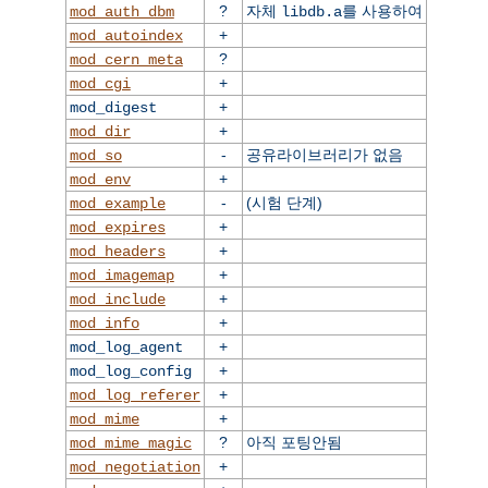
?
자체
를 사용하여
mod_auth_dbm
libdb.a
+
mod_autoindex
?
mod_cern_meta
+
mod_cgi
+
mod_digest
+
mod_dir
-
공유라이브러리가 없음
mod_so
+
mod_env
-
(시험 단계)
mod_example
+
mod_expires
+
mod_headers
+
mod_imagemap
+
mod_include
+
mod_info
+
mod_log_agent
+
mod_log_config
+
mod_log_referer
+
mod_mime
?
아직 포팅안됨
mod_mime_magic
+
mod_negotiation