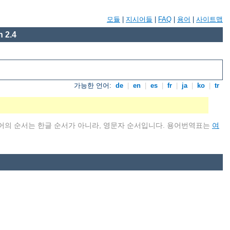
모듈
|
지시어들
|
FAQ
|
용어
|
사이트맵
 2.4
가능한 언어:
de
|
en
|
es
|
fr
|
ja
|
ko
|
tr
어의 순서는 한글 순서가 아니라, 영문자 순서입니다. 용어번역표는
여