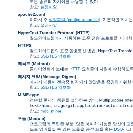
모든 종류의 지시어를 사용할 수 있다.
참고:
설정파일
apache2.conf
아파치 주
설정파일 (configuration file)
. 기본적인 위치
참고:
설정파일
HyperText Transfer Protocol
(HTTP)
월드와이드웹에서 사용하는 표준 전송 프로토콜. 아파
HTTPS
월드화이드웹의 표준 암호통신 방법, HyperText Transfer P
참고:
SSL/TLS 암호화
메써드 (Method)
클라이언트가 보내는
HTTP
요청줄이 자원에 수행하도록 
메시지 요약 (Message Digest)
메시지 내용이 전송중 변경되지 않았음을 증명하기위한 
참고:
SSL/TLS 암호화
MIME-type
전송할 문서의 종류를 설명하는 방식. Multipurpose Inte
,
,
text/html
image/gif
application/octet-strea
참고:
mod_mime
모듈 (Module)
프로그램의 독립된 부분. 많은 아파치 기능은 당신이 포함
으로 읽어들일 수 있는 모듈을
동적 모듈
혹은
DSO
라고