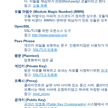
다. 이들을
제삼자가 만든(third-party) 모듈
이라고 한다.
참고:
모듈 목록
모듈 마법수 (Module Magic Number)
(
MMN
)
모듈 마법수는 아파치 소스코드가 정의한 상수로, 모듈의 
우에 바뀐다. MMN이 변하면 제삼자가 만든 모듈은 모두
OpenSSL
SSL/TLS를 위한 오픈소스 도구
참고
http://www.openssl.org/
Pass Phrase
개인키 파일을 보호하는 문구. 인증하지않은 사용자가 
참고:
SSL/TLS 암호화
평문 (Plaintext)
암호화하지 않은 글.
개인키 (Private Key)
받은 자료를 해독하고 보내는 자료를 서명하기위한
공개키
참고:
SSL/TLS 암호화
프록시 (Proxy)
클라이언트와
실제 서버
사이에 있는 중간 서버. 클라이
프록시는 매번 서버에 요청하지않고 캐쉬에 저장된 내용을
참고:
mod_proxy
공개키 (Public Key)
공개키 암호화 (Public Key Cryptography)
시스템에서 키