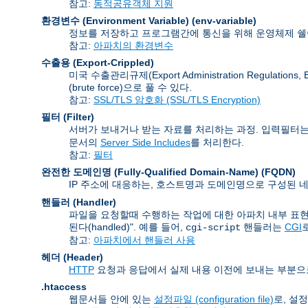
참고:
동적공유객체 지원
환경변수 (Environment Variable)
(env-variable)
정보를 저장하고 프로그램간에 통신을 위해 운영체제 쉘이
참고:
아파치의 환경변수
수출용 (Export-Crippled)
미국 수출관리규제(Export Administration Regu
(brute force)으로 풀 수 있다.
참고:
SSL/TLS 암호화 (SSL/TLS Encryption)
필터 (Filter)
서버가 보내거나 받는 자료를 처리하는 과정. 입력필터는
문서의
Server Side Includes
를 처리한다.
참고:
필터
완전한 도메인명 (Fully-Qualified Domain-Name)
(FQDN)
IP 주소에 대응하는, 호스트명과 도메인명으로 구성된 네
핸들러 (Handler)
파일을 요청할때 수행하는 작업에 대한 아파치 내부 표현
된다(handled)". 예를 들어,
핸들러는
CGI
cgi-script
참고:
아파치에서 핸들러 사용
헤더 (Header)
HTTP
요청과 응답에서 실제 내용 이전에 보내는 부분으
.htaccess
웹문서들 안에 있는
설정파일 (configuration file)
로, 설