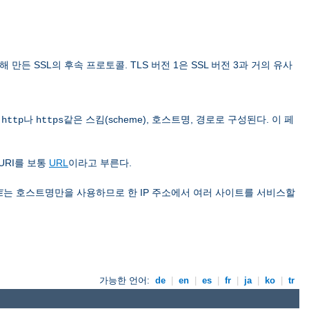
 위해 만든 SSL의 후속 프로토콜. TLS 버전 1은 SSL 버전 3과 거의 유사
은
나
같은 스킴(scheme), 호스트명, 경로로 구성된다. 이 페
http
https
URI를 보통
URL
이라고 부른다.
트
는 호스트명만을 사용하므로 한 IP 주소에서 여러 사이트를 서비스할
가능한 언어:
de
|
en
|
es
|
fr
|
ja
|
ko
|
tr