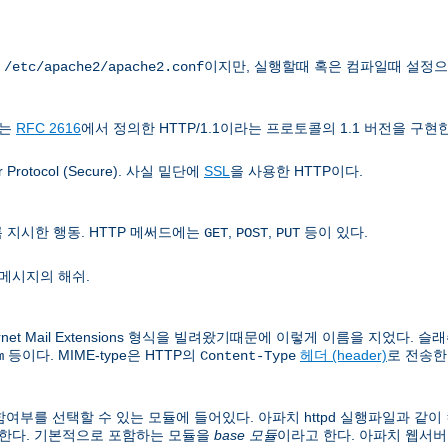
는
이지만, 실행할때 혹은 컴파일때 설정으
/etc/apache2/apache2.conf
치는
RFC 2616
에서 정의한 HTTP/1.1이라는 프로토콜의 1.1 버전을 구현
rotocol (Secure). 사실 밑단에
SSL
을 사용한 HTTP이다.
지시한 행동. HTTP 메써드에는
,
,
등이 있다.
GET
POST
PUT
메시지의 해쉬.
rnet Mail Extensions 형식을 빌려왔기때문에 이렇게 이름을 지었다. 슬래쉬
등이다. MIME-type은 HTTP의
헤더 (header)
로 전송한
m
Content-Type
여부를 선택할 수 있는 모듈에 들어있다. 아파치 httpd 실행파일과 같
 한다. 기본적으로 포함하는 모듈을
base 모듈
이라고 한다. 아파치 웹서