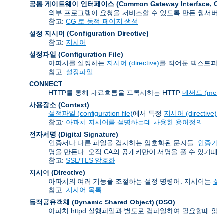
공통 게이트웨이 인터페이스 (Common Gateway Interface
,
외부 프로그램이 요청을 서비스할 수 있도록 만든 웹서
참고:
CGI로 동적 페이지 생성
설정 지시어 (Configuration Directive)
참고:
지시어
설정파일 (Configuration File)
아파치를 설정하는
지시어 (directive)
를 적어둔 텍스트파
참고:
설정파일
CONNECT
HTTP를 통해 자료흐름을 프록시하는 HTTP
메써드 (met
사용장소 (Context)
설정파일 (configuration file)
에서 특정
지시어 (directive)
참고:
아파치 지시어를 설명하는데 사용한 용어정의
전자서명 (Digital Signature)
인증서나 다른 파일을 검사하는 암호화된 문자들.
인증기관 
명을 만든다. 오직 CA의 공개키만이 서명을 풀 수 있기때
참고:
SSL/TLS 암호화
지시어 (Directive)
아파치의 여러 기능을 조절하는 설정 명령어. 지시어는
설
참고:
지시어 목록
동적공유객체 (Dynamic Shared Object)
(DSO)
아파치 httpd 실행파일과 별도로 컴파일하여 필요할때 