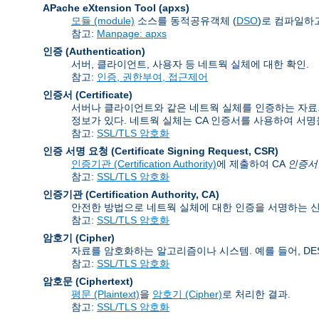
APache eXtension Tool
(apxs)
모듈 (module)
소스를 동적공유객체 (
DSO
)로 컴파일하고
참고:
Manpage: apxs
인증 (Authentication)
서버, 클라이언트, 사용자 등 네트웍 실체에 대한 확인.
참고:
인증, 권한부여, 접근제어
인증서 (Certificate)
서버나 클라이언트와 같은 네트웍 실체를 인증하는 자료. 인
정보가 있다. 네트웍 실체는 CA 인증서를 사용하여 서명
참고:
SSL/TLS 암호화
인증 서명 요청 (Certificate Signing Request
,
CSR)
인증기관 (Certification Authority)
에 제출하여 CA
인증서 (C
참고:
SSL/TLS 암호화
인증기관 (Certification Authority
,
CA)
안전한 방법으로 네트웍 실체에 대한 인증을 서명하는 신
참고:
SSL/TLS 암호화
암호기 (Cipher)
자료를 암호화하는 알고리즘이나 시스템. 예를 들어, DES, 
참고:
SSL/TLS 암호화
암호문 (Ciphertext)
평문 (Plaintext)
을
암호기 (Cipher)
로 처리한 결과.
참고:
SSL/TLS 암호화