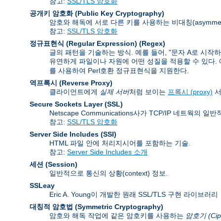
참고:
SSL/TLS 암호화
공개키 암호화 (Public Key Cryptography)
암호와 해독에 서로 다른 키를 사용하는 비대칭(asymmet
참고:
SSL/TLS 암호화
정규표현식 (Regular Expression)
(Regex)
글의 패턴을 기술하는 방식. 예를 들어, "문자 A로 시작
유연하게 파일이나 자원에 어떤 성질을 적용할 수 있다. 예를 들
를 사용하여 Perl호환 정규표현식을 지원한다.
역프록시 (Reverse Proxy)
클라이언트에게
실제 서버
처럼 보이는
프록시 (proxy)
서
Secure Sockets Layer
(SSL)
Netscape Communications사가 TCP/IP 네트
참고:
SSL/TLS 암호화
Server Side Includes
(SSI)
HTML 파일 안에 처리지시어를 포함하는 기술.
참고:
Server Side Includes 소개
세션 (Session)
일반적으로 통신의 상황(context) 정보.
SSLeay
Eric A. Young이 개발한 원래 SSL/TLS 구현 라이브러리
대칭적 암호법 (Symmetric Cryptography)
암호와 해독 작업에 같은 암호키를 사용하는
암호기 (Cip