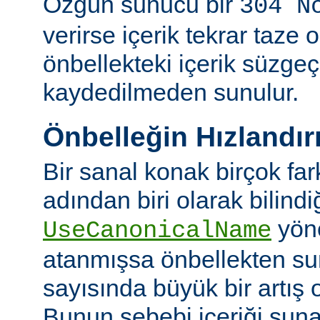
Özgün sunucu bir
304 N
verirse içerik tekrar taze 
önbellekteki içerik süzgeç
kaydedilmeden sunulur.
Önbelleğin Hızlandır
Bir sanal konak birçok fa
adından biri olarak bilindi
yön
UseCanonicalName
atanmışsa önbellekten su
sayısında büyük bir artış 
Bunun sebebi içeriği sun