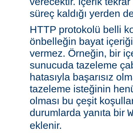
verecektir. İçerik tekra
süreç kaldığı yerden d
HTTP protokolü belli ko
önbelleğin bayat içeriğ
vermez. Örneğin, bir iç
sunucuda tazeleme çab
hatasıyla başarısız olm
tazeleme isteğinin he
olması bu çeşit koşulla
durumlarda yanıta bir
eklenir.