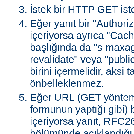
İstek bir HTTP GET iste
Eğer yanıt bir "Authoriz
içeriyorsa ayrıca "Cach
başlığında da "s-maxag
revalidate" veya "publi
birini içermelidir, aksi 
önbelleklenmez.
Eğer URL (GET yöntem
formunun yaptığı gibi) 
içeriyorsa yanıt, RFC2
bölümünde açıklandığı g