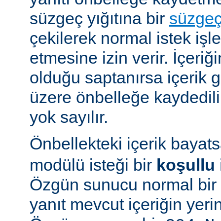
süzgeç yığıtına bir
süzge
çekilerek normal istek iş
etmesine izin verir. İçeriğ
olduğu saptanırsa içerik
üzere önbelleğe kaydedilir
yok sayılır.
Önbellekteki içerik bayat
modülü isteği bir
koşullu 
Özgün sunucu normal bir y
yanıt mevcut içeriğin yeri