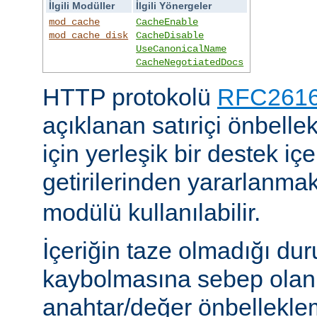
İlgili Modüller
İlgili Yönergeler
mod_cache
CacheEnable
mod_cache_disk
CacheDisable
UseCanonicalName
CacheNegotiatedDocs
HTTP protokolü
RFC2616'
açıklanan satıriçi önbel
için yerleşik bir destek iç
getirilerinden yararlanmak
modülü kullanılabilir.
İçeriğin taze olmadığı du
kaybolmasına sebep olan 
anahtar/değer önbelleklem