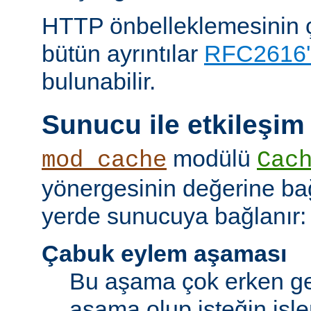
HTTP önbelleklemesinin çal
bütün ayrıntılar
RFC2616'
bulunabilir.
Sunucu ile etkileşim
modülü
mod_cache
Cac
yönergesinin değerine bağl
yerde sunucuya bağlanır:
Çabuk eylem aşaması
Bu aşama çok erken ge
aşama olup isteğin işl