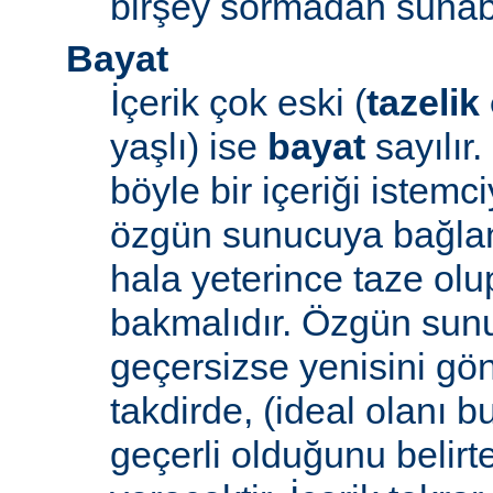
birşey sormadan sunabi
Bayat
İçerik çok eski (
tazelik
yaşlı) ise
bayat
sayılır
böyle bir içeriği iste
özgün sunucuya bağlanı
hala yeterince taze ol
bakmalıdır. Özgün sunu
geçersizse yenisini gön
takdirde, (ideal olanı b
geçerli olduğunu belirte