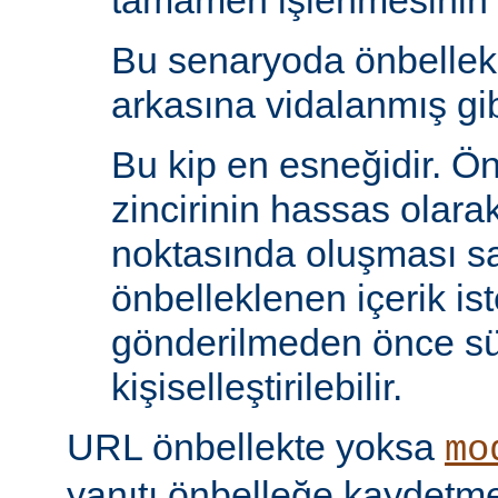
tamamen işlenmesinin s
Bu senaryoda önbelle
arkasına vidalanmış gib
Bu kip en esneğidir. Ö
zincirinin hassas olara
noktasında oluşması sa
önbelleklenen içerik is
gönderilmeden önce s
kişiselleştirilebilir.
URL önbellekte yoksa
mo
yanıtı önbelleğe kaydet