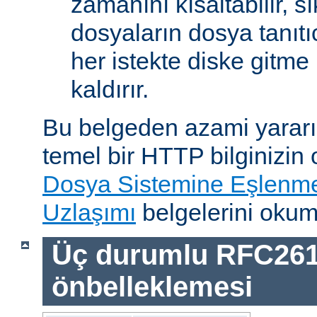
zamanını kısaltabilir, sı
dosyaların dosya tanıtıc
her istekte diske gitme 
kaldırır.
Bu belgeden azami yararı
temel bir HTTP bilginizin
Dosya Sistemine Eşlenm
Uzlaşımı
belgelerini okum
Üç durumlu RFC26
önbelleklemesi