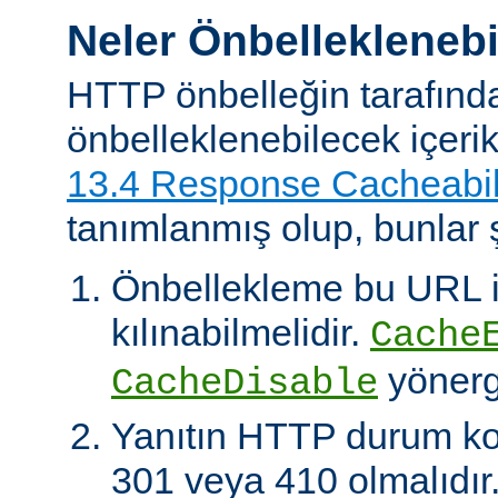
Neler Önbelleklenebi
HTTP önbelleğin tarafınd
önbelleklenebilecek içeri
13.4 Response Cacheabil
tanımlanmış olup, bunlar ş
Önbellekleme bu URL il
kılınabilmelidir.
Cache
yönerg
CacheDisable
Yanıtın HTTP durum ko
301 veya 410 olmalıdır