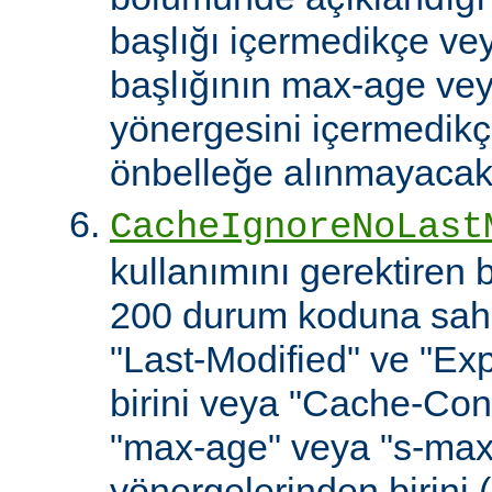
başlığı içermedikçe ve
başlığının max-age ve
yönergesini içermedikçe
önbelleğe alınmayacakt
CacheIgnoreNoLast
kullanımını gerektiren
200 durum koduna sahip
"Last-Modified" ve "Exp
birini veya "Cache-Cont
"max-age" veya "s-ma
yönergelerinden birini 