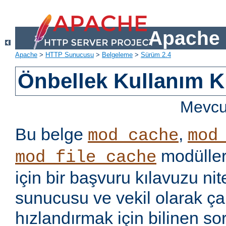
Apache 
Apache
>
HTTP Sunucusu
>
Belgeleme
>
Sürüm 2.4
Önbellek Kullanım K
Mevcut
Bu belge
,
mod_cache
mod
modüller
mod_file_cache
için bir başvuru kılavuzu ni
sunucusu ve vekil olarak ça
hızlandırmak için bilinen so