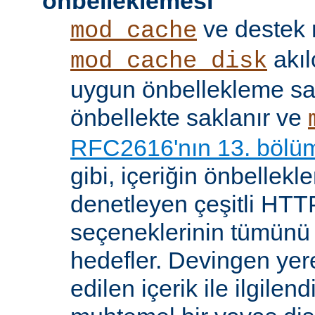
önbelleklemesi
ve destek
mod_cache
akıl
mod_cache_disk
uygun önbellekleme sağl
önbellekte saklanır ve
RFC2616'nın 13. bölü
gibi, içeriğin önbelleklen
denetleyen çeşitli HTTP
seçeneklerinin tümünü
hedefler. Devingen yere
edilen içerik ile ilgile