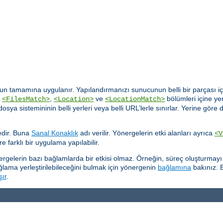
n tamamına uygulanır. Yapılandırmanızı sunucunun belli bir parçası içi
,
,
ve
bölümleri içine yer
<FilesMatch>
<Location>
<LocationMatch>
rı dosya sistemininin belli yerleri veya belli URL’lerle sınırlar. Yerine 
tedir. Buna
Sanal Konaklık
adı verilir. Yönergelerin etki alanları ayrıca
<V
re farklı bir uygulama yapılabilir.
önergelerin bazı bağlamlarda bir etkisi olmaz. Örneğin, süreç oluşturma
ğlama yerleştirilebileceğini bulmak için yönergenin
bağlamına
bakınız. B
şır
.