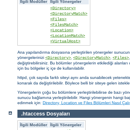
İlgili Modüller
İlgili Yönergeler
<Directory>
<DirectoryMatch>
<Files>
<FilesMatch>
<Location>
<LocationMatch>
<VirtualHost>
Ana yapılandırma dosyasına yerleştirilen yönergeler sunucunu
yönergelerinizi
,
,
<Directory>
<DirectoryMatch>
<Files>
değiştirebilirsiniz. Bu bölümler yönergelerin etkilediği alanla
için bu bölgeler iç içe de kullanılabilir.
httpd, çok sayıda farklı siteyi aynı anda sunabilecek yetenek
konarak da değiştirilebilir. Böylece belli bir siteye gelen istekle
Yönergelerin çoğu bu bölümlere yerleştirilebilirse de bazı y
sunucu bağlamına yerleştirilebilir. Hangi yönergenin hangi ba
edinmek için:
Directory, Location ve Files Bölümleri Nasıl Çalı
.htaccess Dosyaları
İlgili Modüller
İlgili Yönergeler