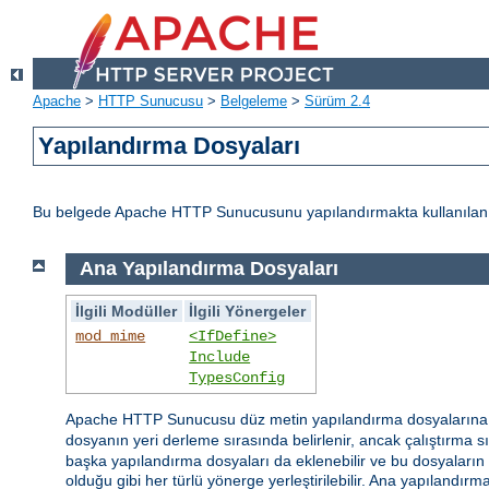
Apache
>
HTTP Sunucusu
>
Belgeleme
>
Sürüm 2.4
Yapılandırma Dosyaları
Bu belgede Apache HTTP Sunucusunu yapılandırmakta kullanılan d
Ana Yapılandırma Dosyaları
İlgili Modüller
İlgili Yönergeler
mod_mime
<IfDefine>
Include
TypesConfig
Apache HTTP Sunucusu düz metin yapılandırma dosyaların
dosyanın yeri derleme sırasında belirlenir, ancak çalıştırma 
başka yapılandırma dosyaları da eklenebilir ve bu dosyaların is
olduğu gibi her türlü yönerge yerleştirilebilir. Ana yapılandı