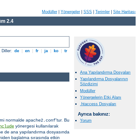
Modüller
|
Yönergeler
|
SSS
|
Terimler
|
Site Haritası
m 2.4
 Diller:
de
|
en
|
fr
|
ja
|
ko
|
tr
Ana Yapılandırma Dosyaları
Yapılandırma Dosyalarının
Sözdizimi
Modüller
Yönergelerin Etki Alanı
.htaccess Dosyaları
Ayrıca bakınız:
 ismi normalde
’tur. Bu
apache2.conf
Yorum
yönergesi kullanılarak
nclude
 içine de ana yapılandırma dosyasında
eniden başlatma sırasında etkin