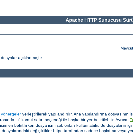
Apache HTTP Sunucusu Sürü
Mevcut
osyalar açıklanmıştır.
a
yönergeler
yerleştirilerek yapılandırılır. Ana yapılandırma dosyasının
sırasında
komut satırı seçeneği ile başka bir yer belirtilebilir. Ayrıca,
-f
I
imleri belirtilirken dosya ismi şablonları kullanılabilir. Bu dosyaların
rma dosyalarındaki değişiklikler httpd tarafından sadece başlatma veya y