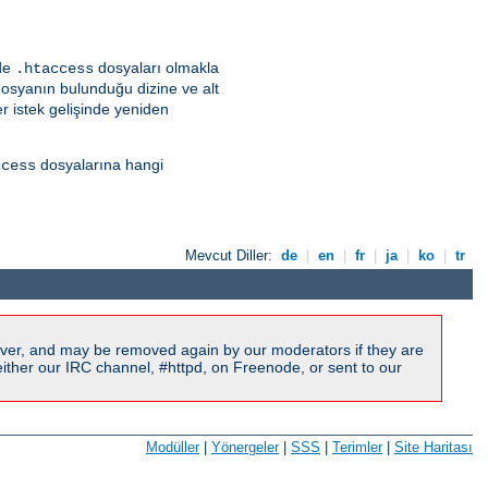
lde
dosyaları olmakla
.htaccess
dosyanın bulunduğu dizine ve alt
r istek gelişinde yeniden
dosyalarına hangi
ccess
Mevcut Diller:
de
|
en
|
fr
|
ja
|
ko
|
tr
ver, and may be removed again by our moderators if they are
ither our IRC channel, #httpd, on Freenode, or sent to our
Modüller
|
Yönergeler
|
SSS
|
Terimler
|
Site Haritası