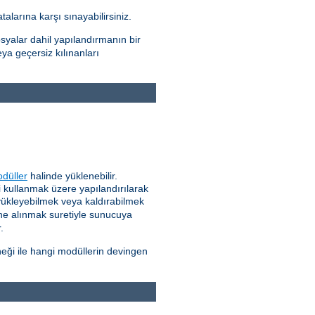
alarına karşı sınayabilirsiniz.
syalar dahil yapılandırmanın bir
eya geçersiz kılınanları
düller
halinde yüklenebilir.
 kullanmak üzere yapılandırılarak
 yükleyebilmek veya kaldırabilmek
ne alınmak suretiyle sunucuya
.
eği ile hangi modüllerin devingen