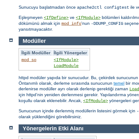
Sunucuyu başlatmadan önce
ile 
apache2ctl configtest
Eşleşmeyen
ve
bölümleri kaldırılm
<IfDefine>
<IfModule>
dökümünü almak için
'nun
seçeneği
mod_info
-DDUMP_CONFIG
yansıtmayacaktır.
Modüller
İlgili Modüller
İlgili Yönergeler
mod_so
<IfModule>
LoadModule
httpd modüler yapıda bir sunucudur. Bu, çekirdek sunucunun sa
Öntanımlı olarak, derleme sırasında sunucunun
temel
bir mod
derlenirse modüller ayrı olarak derlenip gerektiği zaman
Loa
için httpd’nin yeniden derlenmesi gerekir. Yapılandırma yönerg
koşullu olarak eklenebilir. Ancak,
yönergeleri ger
<IfModule>
Sunucunun içinde derlenmiş modüllerin listesini görmek için
-
olarak yüklendiğini görebilirsiniz.
Yönergelerin Etki Alanı