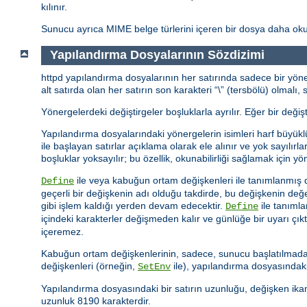
kılınır.
Sunucu ayrıca MIME belge türlerini içeren bir dosya daha oku
Yapılandırma Dosyalarının Sözdizimi
httpd yapılandırma dosyalarının her satırında sadece bir yöner
alt satırda olan her satırın son karakteri “\” (tersbölü) olmal
Yönergelerdeki değiştirgeler boşluklarla ayrılır. Eğer bir değişt
Yapılandırma dosyalarındaki yönergelerin isimleri harf büyükl
ile başlayan satırlar açıklama olarak ele alınır ve yok sayılı
boşluklar yoksayılır; bu özellik, okunabilirliği sağlamak için yön
ile veya kabuğun ortam değişkenleri ile tanımlanmış d
Define
geçerli bir değişkenin adı olduğu takdirde, bu değişkenin d
gibi işlem kaldığı yerden devam edecektir.
ile tanıml
Define
içindeki karakterler değişmeden kalır ve günlüğe bir uyarı çıkt
içeremez.
Kabuğun ortam değişkenlerinin, sadece, sunucu başlatılmadan
değişkenleri (örneğin,
ile), yapılandırma dosyasındaki
SetEnv
Yapılandırma dosyasındaki bir satırın uzunluğu, değişken ikam
uzunluk 8190 karakterdir.