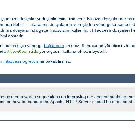
çine özel dosyalar yerleştirilmesine izin verir. Bu özel dosyalar norma
 belirtilebilir.
dosyalarına yerleştirilen yönergeler sadece 
.htaccess
ırma dosyalarında geçerli sözdizimi kullanılır.
dosyaları he
.htaccess
ini gösterir.
ğini bulmak için yönerge
bağlamına
bakınız. Sunucunun yöneticisi
.hta
ında
yönergesini kullanarak belirleyebilir.
AllowOverride
in
.htaccess öğreticisi
ne bakabilirsiniz.
be pointed towards suggestions on improving the documentation or ser
tions on how to manage the Apache HTTP Server should be directed at e