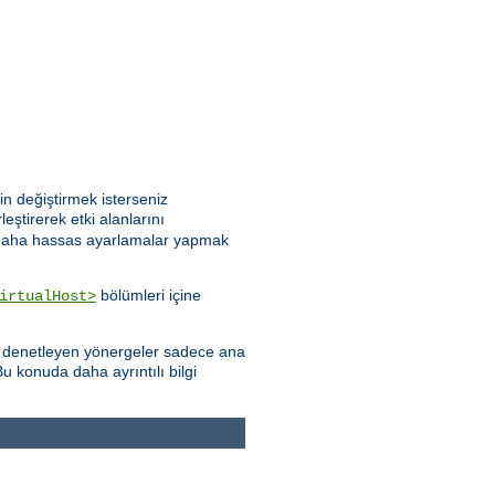
n değiştirmek isterseniz
leştirerek etki alanlarını
göre daha hassas ayarlamalar yapmak
bölümleri içine
irtualHost>
yı denetleyen yönergeler sadece ana
u konuda daha ayrıntılı bilgi