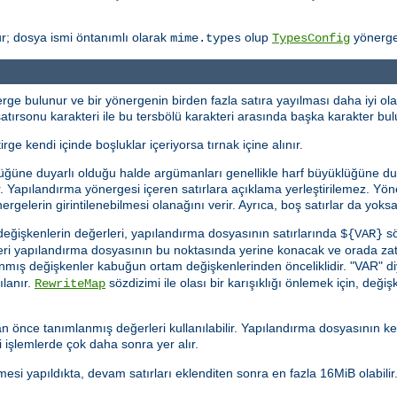
r; dosya ismi öntanımlı olarak
olup
yönergesi
mime.types
TypesConfig
ge bulunur ve bir yönergenin birden fazla satıra yayılması daha iyi olac
ı, satırsonu karakteri ile bu tersbölü karakteri arasında başka karakter b
irge kendi içinde boşluklar içeriyorsa tırnak içine alınır.
üğüne duyarlı olduğu halde argümanları genellikle harf büyüklüğüne duyar
rlar. Yapılandırma yönergesi içeren satırlara açıklama yerleştirilemez. Y
ergelerin girintilenebilmesi olanağını verir. Ayrıca, boş satırlar da yoksay
eğişkenlerin değerleri, yapılandırma dosyasının satırlarında
sö
${VAR}
eğeri yapılandırma dosyasının bu noktasında yerine konacak ve orada za
anmış değişkenler kabuğun ortam değişkenlerinden önceliklidir. "VAR" d
ılanır.
sözdizimi ile olası bir karışıklığı önlemek için, değişke
RewriteMap
 önce tanımlanmış değerleri kullanılabilir. Yapılandırma dosyasının k
 işlemlerde çok daha sonra yer alır.
esi yapıldıkta, devam satırları eklenditen sonra en fazla 16MiB olabilir