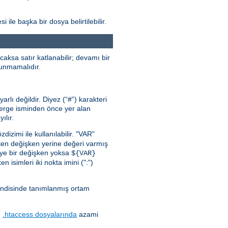
 ile başka bir dosya belirtilebilir.
aksa satır katlanabilir; devamı bir
ulunmamalıdır.
lı değildir. Diyez (“#”) karakteri
önerge isminden önce yer alan
ılır.
zdizimi ile kullanılabilir. "VAR"
ten değişken yerine değeri varmış
iye bir değişken yoksa
${VAR}
n isimleri iki nokta imini (":")
endisinde tanımlanmış ortam
.
.htaccess dosyalarında
azami