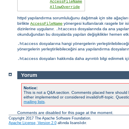
AccessFileName
AllowOverride
httpd yapılandırma sorumluluğunu dağıtmak için site ağaçları i
birlikte
yönergesi kullanılarak rasgele bir isim
AccessFileName
dizinlerine uygulanır.
dosyalarında da ana yapıland
.htaccess
okunduğundan bu dosyalarda yapılan değişiklikler hemen etkis
dosyalarına hangi yönergelerin yerleştirilebilece
.htaccess
yönergelerin yerleştirilebileceğini ana yapılandırma dosyalar
dosyaları hakkında daha ayrıntılı bilgi edinmek iç
.htaccess
Yorum
Notice:
This is not a Q&A section. Comments placed here should 
either implemented or considered invalid/off-topic. Ques
mailing lists
.
Comments are disabled for this page at the moment.
Copyright 2017 The Apache Software Foundation.
Apache License, Version 2.0
altında lisanslıdır.