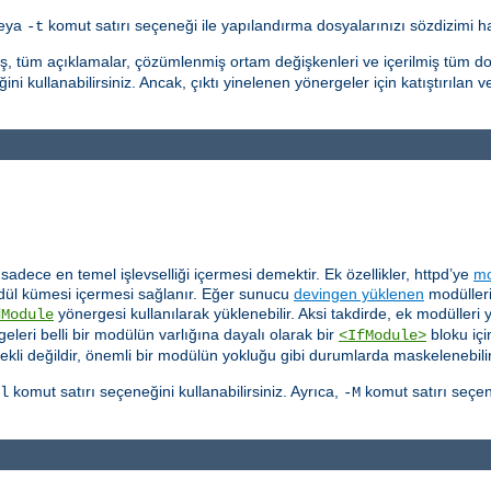
veya
komut satırı seçeneği ile yapılandırma dosyalarınızı sözdizimi hat
-t
ış, tüm açıklamalar, çözümlenmiş ortam değişkenleri ve içerilmiş tüm do
ni kullanabilirsiniz. Ancak, çıktı yinelenen yönergeler için katıştırılan v
dece en temel işlevselliği içermesi demektir. Ek özellikler, httpd’ye
mo
ül kümesi içermesi sağlanır. Eğer sunucu
devingen yüklenen
modülleri
yönergesi kullanılarak yüklenebilir. Aksi takdirde, ek modülleri
dModule
eleri belli bir modülün varlığına dayalı olarak bir
bloku içi
<IfModule>
ekli değildir, önemli bir modülün yokluğu gibi durumlarda maskelenebilir
komut satırı seçeneğini kullanabilirsiniz. Ayrıca,
komut satırı seçen
l
-M