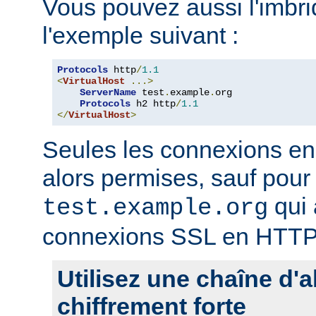
Vous pouvez aussi l'imb
l'exemple suivant :
Protocols
 http
/
1.1
<
VirtualHost
...>
ServerName
 test
.
example
.
org

Protocols
 h2 http
/
1.1
</
VirtualHost
>
Seules les connexions e
alors permises, sauf pour 
qui 
test.example.org
connexions SSL en HTTP
Utilisez une chaîne d'
chiffrement forte