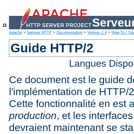
Serveu
Apache
>
Serveur HTTP
>
Documentation
>
Version 2.4
>
How-To / Tut
Guide HTTP/2
Langues Dispo
Ce document est le guide de 
l'implémentation de HTTP/2
Cette fonctionnalité en est 
production
, et les interfaces
devraient maintenant se stab