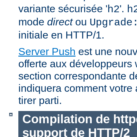
variante sécurisée '
'.
h2
h
mode
direct
ou
Upgrade
initiale en HTTP/1.
Server Push
est une nouve
offerte aux développeurs
section correspondante 
indiquera comment votre 
tirer parti.
Compilation de http
support de HTTP/2