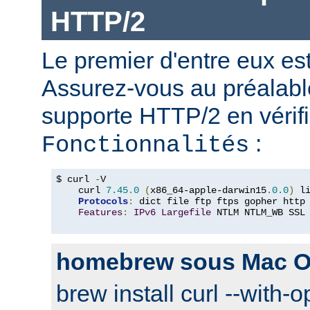
HTTP/2
Le premier d'entre eux e
Assurez-vous au préalabl
supporte HTTP/2 en vérifi
:
Fonctionnalités
$ curl 
-
V

    curl 
7.45
.
0
(
x86_64-apple-darwin15
.
0.0
)
 l
Protocols
:
 dict file ftp ftps gopher http
Features
:
IPv6
Largefile
 NTLM NTLM_WB SSL
homebrew sous Mac O
brew install curl --with-o