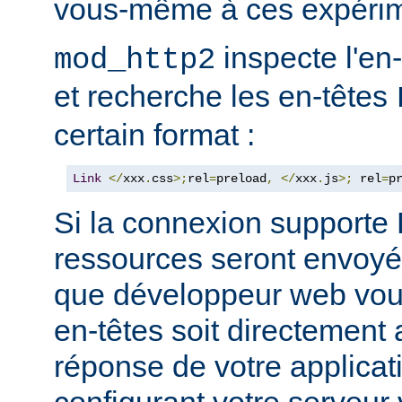
vous-même à ces expérim
inspecte l'en
mod_http2
et recherche les en-têtes
certain format :
Link
</
xxx
.
css
>;
rel
=
preload
,
</
xxx
.
js
>;
 rel
=
p
Si la connexion support
ressources seront envoyée
que développeur web vous
en-têtes soit directement 
réponse de votre applicati