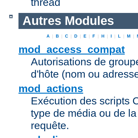
thread
Autres Modules
A
|
B
|
C
|
D
|
E
|
F
|
H
|
I
|
L
|
M
|
mod_access_compat
Autorisations de grou
d'hôte (nom ou adresse
mod_actions
Exécution des scripts 
type de média ou de l
requête.