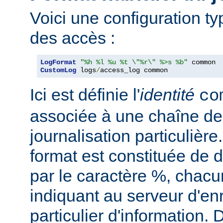
Voici une configuration ty
des accès :
LogFormat
"%h %l %u %t \"%r\" %>s %b"
CustomLog
 logs
/
access_log common
Ici est définie l'
identité
co
associée à une chaîne de
journalisation particulièr
format est constituée de d
par le caractère %, chacu
indiquant au serveur d'en
particulier d'information.