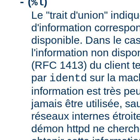
(
)
-
%l
Le "trait d'union" indiq
d'information correspo
disponible. Dans le cas
l'information non dispon
(RFC 1413) du client t
par
sur la mach
identd
information est très peu
jamais être utilisée, sa
réseaux internes étroit
démon httpd ne cherche