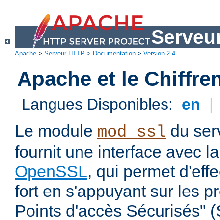
Serveu
Apache
>
Serveur HTTP
>
Documentation
>
Version 2.4
Apache et le Chiffr
Langues Disponibles:
en
|
Le module
du ser
mod_ssl
fournit une interface avec l
OpenSSL
, qui permet d'eff
fort en s'appuyant sur les 
Points d'accès Sécurisés" 