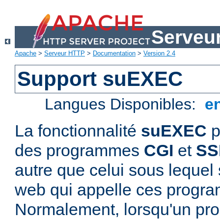
Serveu
Apache
>
Serveur HTTP
>
Documentation
>
Version 2.4
Support suEXEC
Langues Disponibles:
e
La fonctionnalité
suEXEC
p
des programmes
CGI
et
SS
autre que celui sous lequel 
web qui appelle ces progr
Normalement, lorsqu'un p