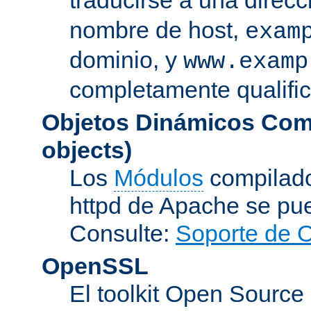
nombre de host,
exam
dominio, y
www.examp
completamente qualifi
Objetos Dinámicos Com
objects)
Los
Módulos
compilado
httpd de Apache se pu
Consulte:
Soporte de 
OpenSSL
El toolkit Open Sourc