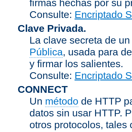
firmas hechas por su pr
Consulte:
Encriptado 
Clave Privada.
La clave secreta de u
Pública
, usada para de
y firmar los salientes.
Consulte:
Encriptado 
CONNECT
Un
método
de HTTP par
datos sin usar HTTP. 
otros protocolos, tales