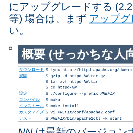
にアップグレードする (2.2.50
等) 場合は、まず
アップグ
い。
概要 (せっかちな人向
ダウンロード
$ lynx http://httpd.apache.org/downl
展開
$ gzip -d httpd-
NN
.tar.gz
$ tar xvf httpd-
NN
.tar
$ cd httpd-
NN
設定
$ ./configure --prefix=
PREFIX
コンパイル
$ make
インストール
$ make install
カスタマイズ
$ vi
PREFIX
/conf/apache2.conf
テスト
$
PREFIX
/bin/apache2ctl -k start
NN
は最新のバージョン