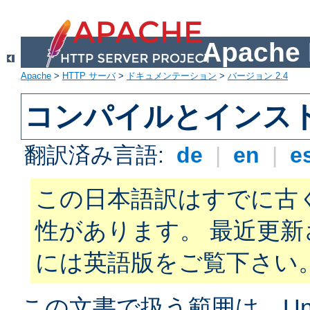
Apach
Apache
>
HTTP サーバ
>
ドキュメンテーション
>
バージョン 2.4
コンパイルとインス
翻訳済み言語:
de
|
en
|
e
この日本語訳はすでに古
性があります。 最近更
には英語版をご覧下さい
この文書で扱う範囲は、Unix