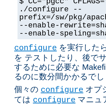
$ CC="pgcc" CFLAGS=
./configure --
prefix=/sw/pkg/apac
--enable-rewrite=sh
--enable-speling=sh
を実行した
configure
を テストしたり、後で
するために必要な Makef
るのに数分間かかるでし
個々の
オプ
configure
ては
マニュ
configure