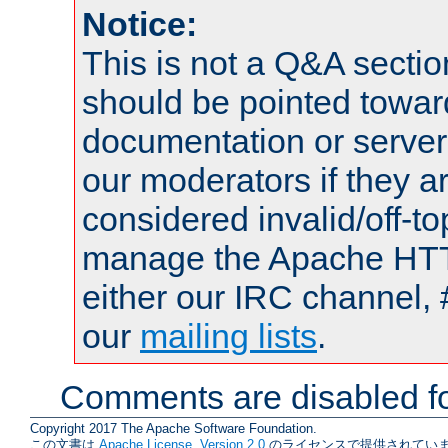
Notice:
This is not a Q&A sect
should be pointed towar
documentation or serve
our moderators if they a
considered invalid/off-t
manage the Apache HTTP
either our IRC channel, 
our
mailing lists
.
Comments are disabled fo
Copyright 2017 The Apache Software Foundation.
この文書は
Apache License, Version 2.0
のライセンスで提供されていま