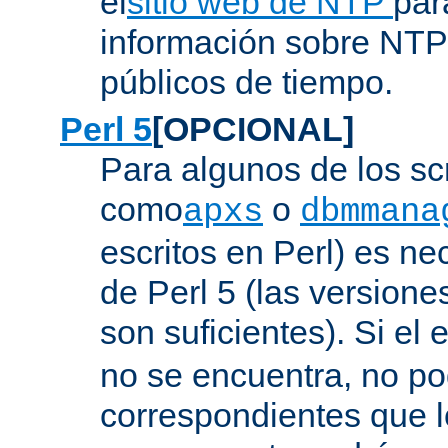
el
sitio web de NTP
par
información sobre NTP 
públicos de tiempo.
Perl 5
[OPCIONAL]
Para algunos de los sc
como
o
apxs
dbmmana
escritos en Perl) es nec
de Perl 5 (las versione
son suficientes). Si el 
no se encuentra, no pod
correspondientes que l