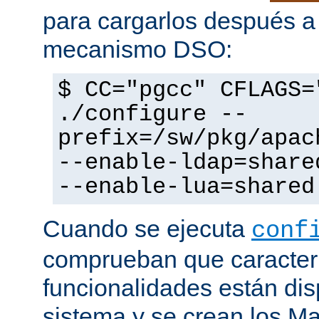
para cargarlos después a 
mecanismo DSO:
$ CC="pgcc" CFLAGS=
./configure --
prefix=/sw/pkg/apac
--enable-ldap=share
--enable-lua=shared
Cuando se ejecuta
conf
comprueban que caracterí
funcionalidades están dis
sistema y se crean los Ma