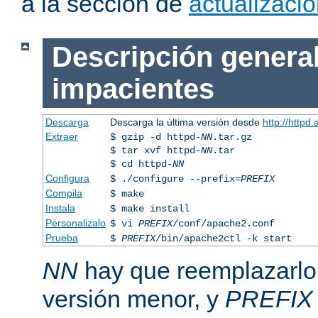
a la sección de
actualizaci
Descripción general
impacientes
Descarga
Descarga la última versión desde
http://httpd
Extraer
$ gzip -d httpd-
NN
.tar.gz
$ tar xvf httpd-
NN
.tar
$ cd httpd-
NN
Configura
$ ./configure --prefix=
PREFIX
Compila
$ make
Instala
$ make install
Personalizalo
$ vi
PREFIX
/conf/apache2.conf
Prueba
$
PREFIX
/bin/apache2ctl -k start
NN
hay que reemplazarlo 
versión menor, y
PREFIX