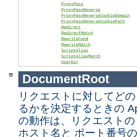
ProxyPass
ProxyPassReverse
ProxyPassReverseCookieDomain
ProxyPassReverseCookiePath
Redirect
RedirectMatch
RewriteCond
RewriteMatch
ScriptAlias
ScriptAliasMatch
UserDir
DocumentRoot
リクエストに対してどの
るかを決定するときの Ap
の動作は、リクエストの URL
ホスト名と ポート番号の