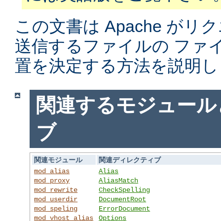
この文書は Apache がリ
送信するファイルの ファ
置を決定する方法を説明し
関連するモジュール
ブ
関連モジュール
関連ディレクティブ
mod_alias
Alias
mod_proxy
AliasMatch
mod_rewrite
CheckSpelling
mod_userdir
DocumentRoot
mod_speling
ErrorDocument
mod_vhost_alias
Options