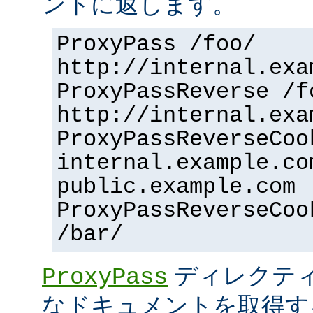
ントに返します。
ProxyPass /foo/
http://internal.exa
ProxyPassReverse /f
http://internal.exa
ProxyPassReverseCoo
internal.example.co
public.example.com
ProxyPassReverseCoo
/bar/
ディレクティ
ProxyPass
なドキュメントを取得す