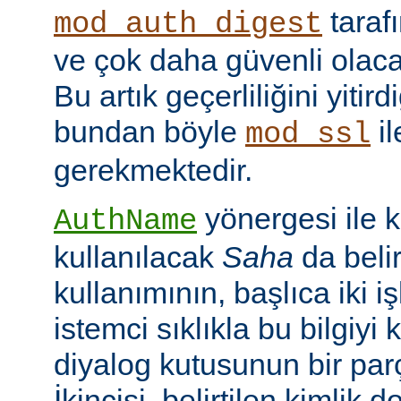
taraf
mod_auth_digest
ve çok daha güvenli olac
Bu artık geçerliliğini yitir
bundan böyle
il
mod_ssl
gerekmektedir.
yönergesi ile 
AuthName
kullanılacak
Saha
da belir
kullanımının, başlıca iki işl
istemci sıklıkla bu bilgiyi 
diyalog kutusunun bir par
İkincisi, belirtilen kimlik 