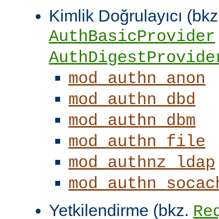
Kimlik Doğrulayıcı (bkz
AuthBasicProvider
AuthDigestProvide
mod_authn_anon
mod_authn_dbd
mod_authn_dbm
mod_authn_file
mod_authnz_ldap
mod_authn_socac
Yetkilendirme (bkz.
Re