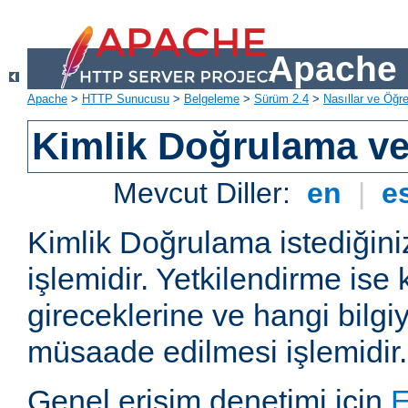
Apache 
Apache
>
HTTP Sunucusu
>
Belgeleme
>
Sürüm 2.4
>
Nasıllar ve Öğret
Kimlik Doğrulama ve
Mevcut Diller:
en
|
e
Kimlik Doğrulama istediğiniz
işlemidir. Yetkilendirme ise 
gireceklerine ve hangi bilgi
müsaade edilmesi işlemidir.
Genel erişim denetimi için
E