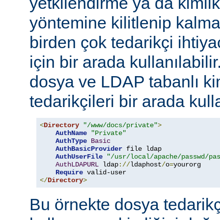
yetkilendirme ya da kimli
yöntemine kilitlenip kalm
birden çok tedarikçi ihti
için bir arada kullanılabil
dosya ve LDAP tabanlı ki
tedarikçileri bir arada kull
<
Directory
"/www/docs/private"
>
AuthName
"Private"
AuthType
Basic
AuthBasicProvider
 file ldap

AuthUserFile
"/usr/local/apache/passwd/pa
AuthLDAPURL
 ldap
://
ldaphost
/
o
=
yourorg

Require
</
Directory
>
Bu örnekte dosya tedarikçi