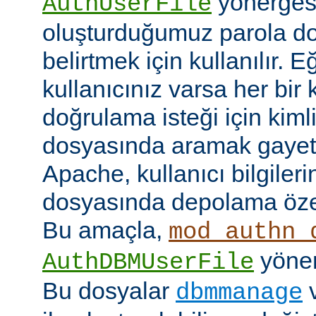
yönerges
AuthUserFile
oluşturduğumuz parola do
belirtmek için kullanılır. 
kullanıcınız varsa her bir 
doğrulama isteği için kimlik
dosyasında aramak gayet 
Apache, kullanıcı bilgilerin
dosyasında depolama özell
Bu amaçla,
mod_authn_
yönerg
AuthDBMUserFile
Bu dosyalar
dbmmanage