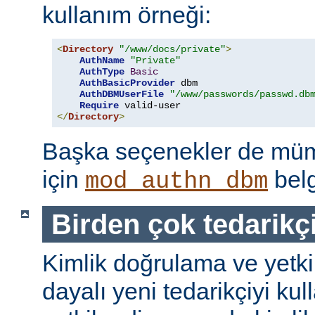
kullanım örneği:
<
Directory
"/www/docs/private"
>
AuthName
"Private"
AuthType
Basic
AuthBasicProvider
 dbm

AuthDBMUserFile
"/www/passwords/passwd.db
Require
</
Directory
>
Başka seçenekler de mümk
için
belg
mod_authn_dbm
Birden çok tedarikç
Kimlik doğrulama ve yetk
dayalı yeni tedarikçiyi kul