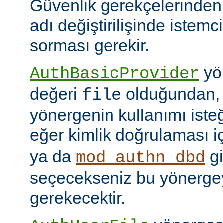
Güvenlik gerekçelerinden
adı değiştirilişinde istem
sorması gerekir.
yön
AuthBasicProvider
değeri
olduğundan,
file
yönergenin kullanımı isteğ
eğer kimlik doğrulaması i
ya da
gi
mod_authn_dbd
seçecekseniz bu yönerge
gerekecektir.