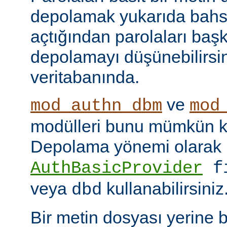
depolamak yukarıda bahse
açtığından parolaları başk
depolamayı düşünebilirsin
veritabanında.
ve
mod_authn_dbm
mod
modülleri bunu mümkün kı
Depolama yönemi olarak
AuthBasicProvider
f
veya
kullanabilirsiniz
dbd
Bir metin dosyası yerine 