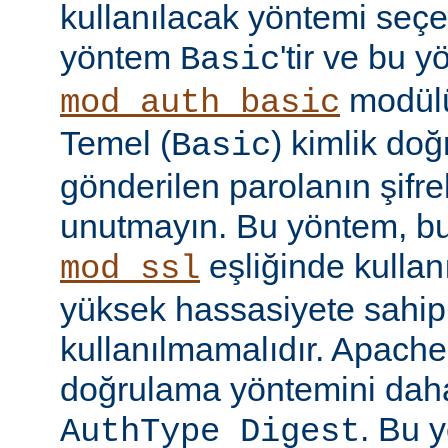
kullanılacak yöntemi seçe
yöntem
'tir ve bu 
Basic
modülü
mod_auth_basic
Temel (
) kimlik do
Basic
gönderilen parolanın şifr
unutmayın. Bu yöntem, bu
eşliğinde kullan
mod_ssl
yüksek hassasiyete sahip b
kullanılmamalıdır. Apache
doğrulama yöntemini daha
. Bu 
AuthType Digest