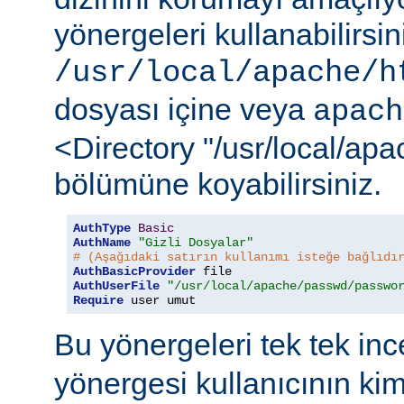
yönergeleri kullanabilirsi
/usr/local/apache/h
dosyası içine veya
apach
<Directory "/usr/local/ap
bölümüne koyabilirsiniz.
AuthType
Basic
AuthName
"Gizli Dosyalar"
# (Aşağıdaki satırın kullanımı isteğe bağlıdı
AuthBasicProvider
AuthUserFile
"/usr/local/apache/passwd/passwo
Require
 user umut
Bu yönergeleri tek tek in
yönergesi kullanıcının ki