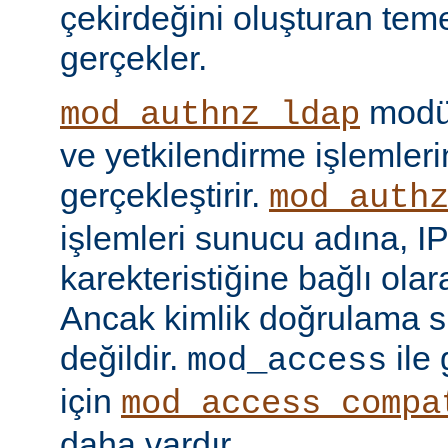
çekirdeğini oluşturan tem
gerçekler.
modül
mod_authnz_ldap
ve yetkilendirme işlemlerin
gerçekleştirir.
mod_auth
işlemleri sunucu adına, IP
karekteristiğine bağlı olara
Ancak kimlik doğrulama si
değildir.
ile
mod_access
için
mod_access_compa
daha vardır.