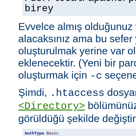
birey
Evvelce almış olduğunuz y
alacaksınız ama bu sefer 
oluşturulmak yerine var o
eklenecektir. (Yeni bir pa
oluşturmak için
seçeneğ
-c
Şimdi,
dosyan
.htaccess
bölümünüz
<Directory>
görüldüğü şekilde değiştire
AuthType
Basic