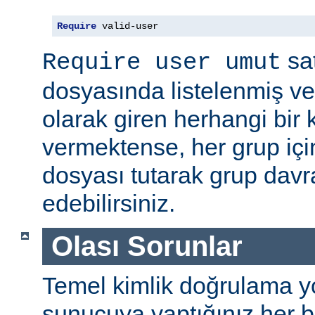
Require
 valid-user
sat
Require user umut
dosyasında listelenmiş ve
olarak giren herhangi bir k
vermektense, her grup için
dosyası tutarak grup davra
edebilirsiniz.
Olası Sorunlar
Temel kimlik doğrulama yolu
sunucuya yaptığınız her b