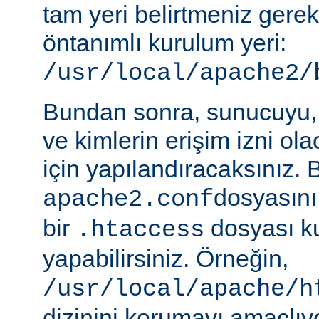
tam yeri belirtmeniz gere
öntanımlı kurulum yeri:
/usr/local/apache2/
Bundan sonra, sunucuyu, 
ve kimlerin erişim izni ol
için yapılandıracaksınız. 
dosyasını
apache2.conf
bir
dosyası k
.htaccess
yapabilirsiniz. Örneğin,
/usr/local/apache/h
dizinini korumayı amaçlıy