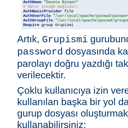
AuthName
"Davete Binaen"
# Satır isteğe bağlıdır:
AuthBasicProvider
AuthUserFile
"/usr/local/apache/passwd/passwo
AuthGroupFile
"/usr/local/apache/passwd/group
Require
 group 
Grupismi
Artık,
gurubund
Grupismi
dosyasında kay
password
parolayı doğru yazdığı tak
verilecektir.
Çoklu kullanıcıya izin ver
kullanılan başka bir yol d
gurup dosyası oluşturmak
kullanabilirsiniz: