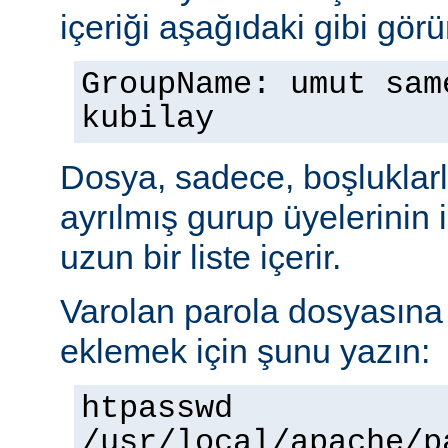
içeriği aşağıdaki gibi görü
GroupName: umut sam
kubilay
Dosya, sadece, boşluklarl
ayrılmış gurup üyelerinin
uzun bir liste içerir.
Varolan parola dosyasına b
eklemek için şunu yazın:
htpasswd
/usr/local/apache/p