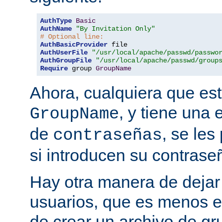
AuthType
Basic
AuthName
"By Invitation Only"
# Optional line:
AuthBasicProvider
AuthUserFile
"/usr/local/apache/passwd/passwo
AuthGroupFile
"/usr/local/apache/passwd/group
Require
 group 
GroupName
Ahora, cualquiera que est
, y tiene una 
GroupName
de
, se les
contraseñas
si introducen su contrase
Hay otra manera de dejar 
usuarios, que es menos es
de crear un archivo de gr