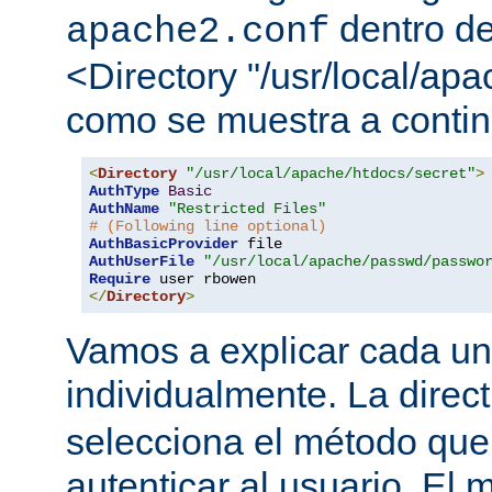
dentro de
apache2.conf
<Directory "/usr/local/apa
como se muestra a contin
<
Directory
"/usr/local/apache/htdocs/secret"
>
AuthType
Basic
AuthName
"Restricted Files"
# (Following line optional)
AuthBasicProvider
AuthUserFile
"/usr/local/apache/passwd/passwo
Require
</
Directory
>
Vamos a explicar cada una
individualmente. La direc
selecciona el método que
autenticar al usuario. E