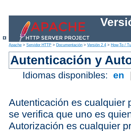
Versi
Apache
>
Servidor HTTP
>
Documentación
>
Versión 2.4
>
How-To / Tu
Autenticación y Aut
Idiomas disponibles:
en
Autenticación es cualquier 
se verifica que uno es quien
Autorización es cualquier p