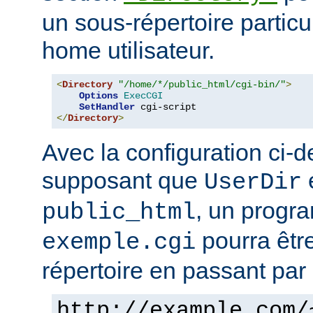
un sous-répertoire particul
home utilisateur.
<
Directory
"/home/*/public_html/cgi-bin/"
>
Options
ExecCGI
SetHandler
</
Directory
>
Avec la configuration ci-d
supposant que
e
UserDir
, un prog
public_html
pourra êtr
exemple.cgi
répertoire en passant par 
http://example.com/