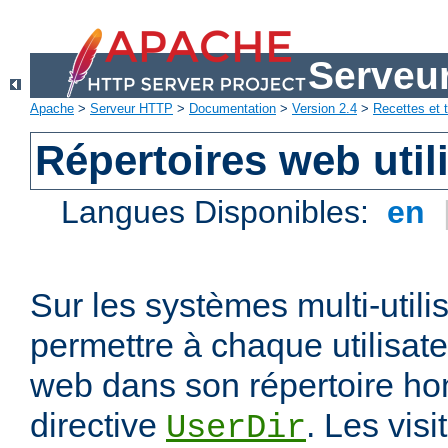
Serveu
Apache
>
Serveur HTTP
>
Documentation
>
Version 2.4
>
Recettes et t
Répertoires web util
Langues Disponibles:
en
Sur les systèmes multi-utili
permettre à chaque utilisate
web dans son répertoire hom
directive
. Les vis
UserDir