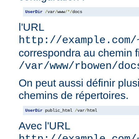
UserDir
/
var
/
www
/*/
docs
l'URL
http://example.com/
correspondra au chemin f
/var/www/rbowen/doc
On peut aussi définir plus
chemins de répertoires.
UserDir
 public_html 
/
var
/
html
Avec l'URL