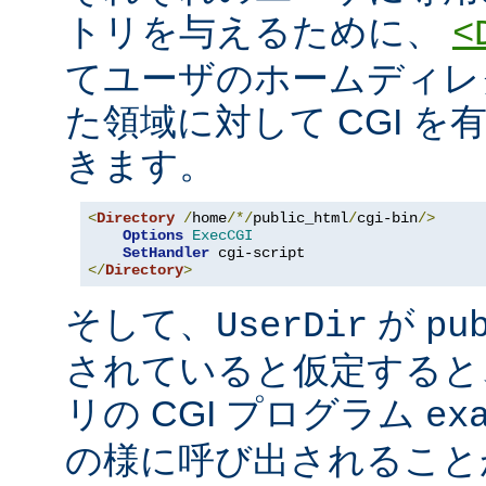
トリを与えるために、
<
てユーザのホームディレ
た領域に対して CGI を
きます。
<
Directory
/
home
/*/
public_html
/
cgi-bin
/>
Options
ExecCGI
SetHandler
</
Directory
>
そして、
が
UserDir
pu
されていると仮定すると
リの CGI プログラム
ex
の様に呼び出されること