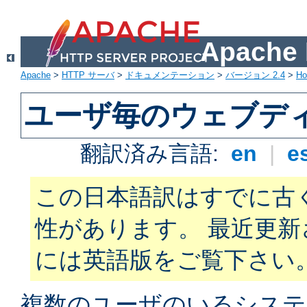
Apach
Apache
>
HTTP サーバ
>
ドキュメンテーション
>
バージョン 2.4
>
H
ユーザ毎のウェブデ
翻訳済み言語:
en
|
e
この日本語訳はすでに古
性があります。 最近更
には英語版をご覧下さい
複数のユーザのいるシステ