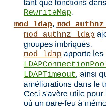
tant que fonctions dans 
.
RewriteMap
,
mod_ldap
mod_authnz
ajo
mod_authnz_ldap
groupes imbriqués.
apporte les 
mod_ldap
LDAPConnectionPoo
, ainsi q
LDAPTimeout
améliorations dans le t
Ceci s'avère utile pour 
où un pare-feu à mémoir