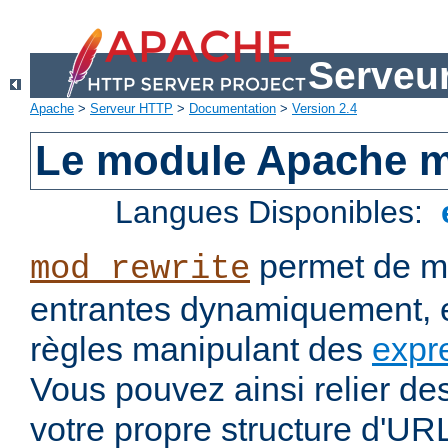
Serveu
Apache
>
Serveur HTTP
>
Documentation
>
Version 2.4
Le module Apache m
Langues Disponibles:
permet de mo
mod_rewrite
entrantes dynamiquement, e
règles manipulant des
expr
Vous pouvez ainsi relier de
votre propre structure d'U