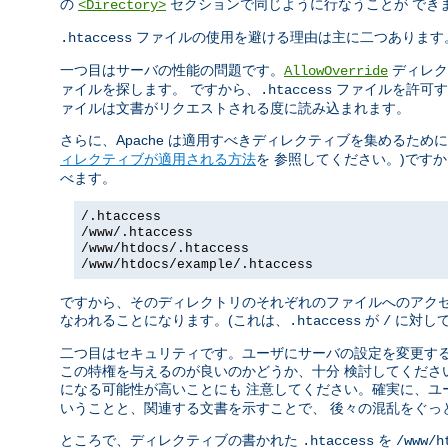
の
セクションで同じように行なうことが でき
<Directory>
ファイルの使用を避ける理由は主に二つあります
.htaccess
一つ目はサーバの性能の問題です。
ディレク
AllowOverride
ァイルを探します。 ですから、
ファイルを許可す
.htaccess
ァイルは文書がリクエストされる度に読み込まれます。
さらに、Apache は適用すべきディレクティブを集めるため
ィレクティブが適用される方法
を 参照してください。)です
べます。
/.htaccess
/www/.htaccess
/www/htdocs/.htaccess
/www/htdocs/example/.htaccess
ですから、そのディレクトリのそれぞれのファイルへのアクセ
なわれることになります。(これは、
が
に対して
.htaccess
/
二つ目はセキュリティです。ユーザにサーバの設定を変更する
この特権を与えるのが良いのかどうか、十分 検討してくださ
になる可能性が高いことにも 注意してください。確実に、ユ
いうことと、関連する文書を示すことで、 後々の混乱をぐっ
ところで、ディレクティブの書かれた
を
.htaccess
/www/h