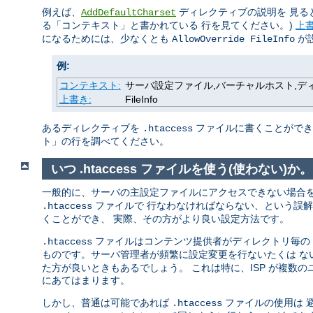
例えば、
ディレクティブの説明を 見る
AddDefaultCharset
る「コンテキスト」と書かれている 行を見てください。)
上
になるためには、少なくとも
が
AllowOverride FileInfo
例:
コンテキスト:
サーバ設定ファイル,バーチャルホスト,ディレク
上書き:
FileInfo
あるディレクティブを
ファイルに書くことができる
.htaccess
ト」の行を調べてください。
いつ .htaccess ファイルを使う(使わない)か。
一般的に、サーバの主設定ファイルにアクセスできない場合
ファイルで 行なわなければならない、という誤
.htaccess
くことができ、 実際、その方がより良い設定方法です。
ファイルはコンテンツ提供者がディレクトリ毎の 設
.htaccess
ものです。サーバ管理者が頻繁に設定変更を行ないたくは 
た方が良いときもあるでしょう。 これは特に、ISP が複数
にあてはまります。
しかし、普通は可能であれば
ファイルの使用は 
.htaccess