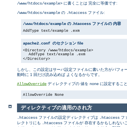
に書くことは 完全に等価です:
/www/htdocs/example>
の
ファイル:
/www/htdocs/example
.htaccess
の .htaccess ファイルの 内容
/www/htdocs/example
AddType text/example .exm
file
apache2.conf のセクション
<Directory /www/htdocs/example>
AddType text/example .exm
</Directory>
しかし、この設定はサーバ設定ファイルに書いた方がパフォーマ
動時に 1 回だけ読み込めば よくなるからです。
ディレクティブの 値を
に設定するこ
AllowOverride
none
AllowOverride None
ディレクティブの適用のされ方
ファイルの設定ディレクティブは
フ
.htaccess
.htaccess
レクトリにも
ファイルが 存在するかもしれない
.htaccess