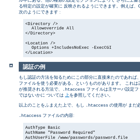
ル中にある、他の種類の設定セクションによって さらに上書
る特定の設定が確実に 反映されるようにできます。例えば、C
次のようにできます :
<Directory />
Allowoverride All
</Directory>
<Location />
Options +IncludesNoExec -ExecCGI
</Location>
認証の例
もし認証の方法を知るためにこの部分に直接来たのであれば
ファイルを使う必要がある、というものがあります。 これ
が推奨される方法で、
ファイルは主サーバ設定フ
.htaccess
ではないかに ついては
上
を参照してください。
以上のことをふまえた上で、もし
の使用が まだ
.htaccess
ファイルの内容:
.htaccess
AuthType Basic
AuthName "Password Required"
AuthUserFile /www/passwords/password.file