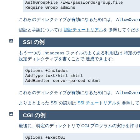
AuthGroupFile /www/passwords/group.file
Require Group admins
これらのディレクティブが有効になるためには、
AllowOver
認証と承認については
認証チュートリアル
を 参照してくださ
SSI の例
もう一つの
ファイルのよくある利用法は 特定のデ
.htaccess
設定ディレクティブを書くことで 達成できます:
Options +Includes
AddType text/html shtml
AddHandler server-parsed shtml
これらのディレクティブが有効になるためには、
AllowOver
よりまとまった SSI の説明は
SSI チュートリアル
を 参照し
CGI の例
最後に、特定のディレクトリで CGI プログラムの実行を許
Options +ExecCGI