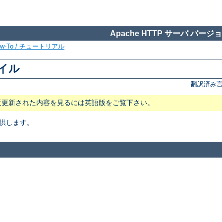
Apache HTTP サーバ バージョン
ow-To / チュートリアル
ァイル
翻訳済み言
近更新された内容を見るには英語版をご覧下さい。
供します。