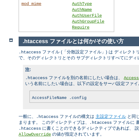
mod_mime
AuthType
AuthName
AuthUserFile
AuthGroupFile
Require
.htaccess ファイルとは何か/その使い方
ファイル (「分散設定ファイル」) は ディレ
.htaccess
で、そのディレクトリとその サブディレクトリすべてにディ
注:
ファイルを別の名前にしたい場合は、
.htaccess
Access
いう名前にしたい場合は、以下の設定をサーバ設定ファイル
AccessFileName .config
一般に、
ファイルの構文は
主設定ファイル
と同
.htaccess
まります。 このディレクティブは、
ファイルに 
.htaccess
に書くことのできるディレクティブであれば、 説明
.htaccess
の値が指定されています。
AllowOverride