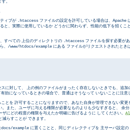
ます。
。
ティブが
ファイルの設定を許可している場合は、Apache 
.htaccess
ると、実際に使用しているか どうかに関わらず、性能の低下を招くこと
に、すべての 上位のディレクトリの
ファイルを探す必要があ
.htaccess
から、
にある ファイルがリクエストされたときは、
/www/htdocs/example
スに対して、 上の例のファイルがまったく存在しないときでも、追加
有効になっているときの場合で、普通はそうなって いないことに注意
ことを 許可することになりますので、あなた自身が管理できない変更
い。また、ユーザに与える権限が必要なものよりも少なすぎると、 余
ーザにどの程度の権限を与えたか明確に告げるように してください。
Al
と減らすことが できます。
に置くことと、同じディレクティブを 主サーバ設定の Dir
tdocs/example