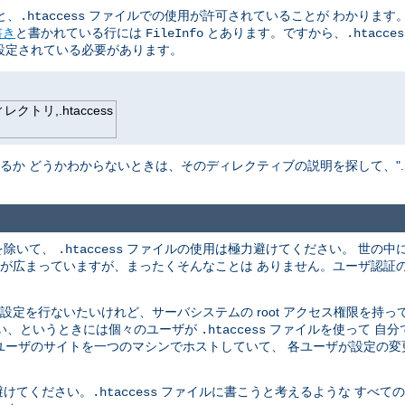
と、
ファイルでの使用が許可されていることが わかります。
.htaccess
書き
と書かれている行には
とあります。ですから、
FileInfo
.htacces
設定されている必要があります。
トリ,.htaccess
か どうかわからないときは、そのディレクティブの説明を探して、".hta
を除いて、
ファイルの使用は極力避けてください。 世の中
.htaccess
解が広まっていますが、まったくそんなことは ありません。ユーザ認証
定を行ないたいけれど、サーバシステムの root アクセス権限を持っ
ない、というときには個々のユーザが
ファイルを使って 自分
.htaccess
のユーザのサイトを一つのマシンでホストしていて、 各ユーザが設定の
避けてください。
ファイルに書こうと考えるような すべて
.htaccess