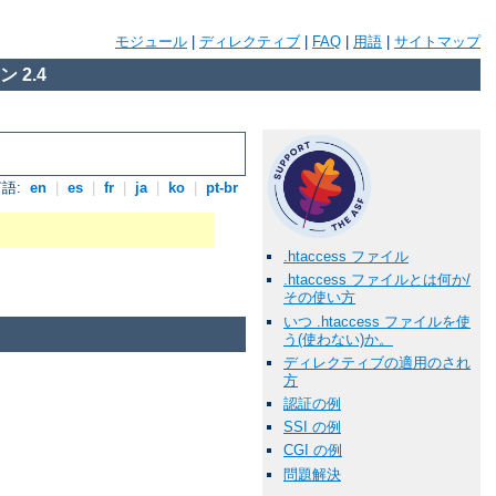
モジュール
|
ディレクティブ
|
FAQ
|
用語
|
サイトマップ
 2.4
語:
en
|
es
|
fr
|
ja
|
ko
|
pt-br
.htaccess ファイル
.htaccess ファイルとは何か/
その使い方
いつ .htaccess ファイルを使
う(使わない)か。
ディレクティブの適用のされ
方
認証の例
SSI の例
CGI の例
問題解決