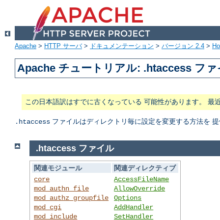
Apache
>
HTTP サーバ
>
ドキュメンテーション
>
バージョン 2.4
>
H
Apache チュートリアル: .htaccess フ
この日本語訳はすでに古くなっている 可能性があります。 最
ファイルはディレクトリ毎に設定を変更する方法を 提
.htaccess
.htaccess ファイル
関連モジュール
関連ディレクティブ
core
AccessFileName
mod_authn_file
AllowOverride
mod_authz_groupfile
Options
mod_cgi
AddHandler
mod_include
SetHandler