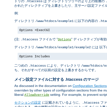
トリの
は ディレクトリツリーのより上の階層の
.htaccess
かれたディレクティブを上書きしたり、主サーバ設定ファイル
例:
ディレクトリ
に以下の内容の
/www/htdocs/example1
.hta
Options +ExecCGI
(注:
ファイルで "
" ディレクティブが有効
.htaccess
Options
ディレクトリ
には 以
/www/htdocs/example1/example2
Options Includes
二つめの
により、ディレクトリ
.htaccess
/www/htdocs/e
ち、それがすべての以前の設定を上書きするからです。
メイン設定ファイルに対する .htaccess のマージ
As discussed in the documentation on
Configuration Sections
overriden by other types of configuration sections from the ma
liberal
setting. For example, to prevent scrip
AllowOverride
セクションの設定
に記載されているように、
ファ
.htaccess