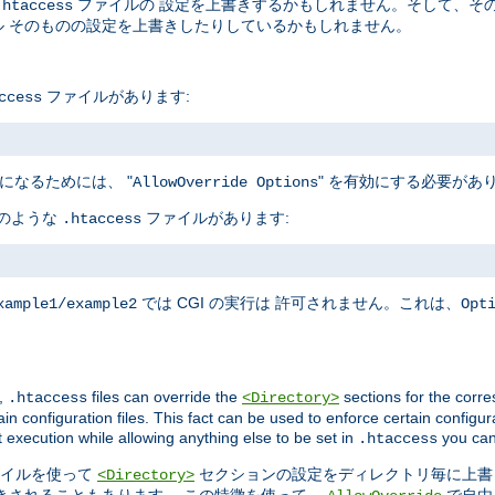
ファイルの 設定を上書きするかもしれません。そして、そ
.htaccess
 そのものの設定を上書きしたりしているかもしれません。
ファイルがあります:
ccess
になるためには、 "
" を有効にする必要があ
AllowOverride Options
下のような
ファイルがあります:
.htaccess
では CGI の実行は 許可されません。これは、
xample1/example2
Opt
,
files can override the
sections for the corre
.htaccess
<Directory>
in configuration files. This fact can be used to enforce certain configur
t execution while allowing anything else to be set in
you can
.htaccess
イルを使って
セクションの設定をディレクトリ毎に上書
<Directory>