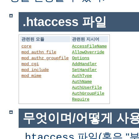
.htaccess 파일
관련된 모듈
관련된 지시어
core
AccessFileName
mod_authn_file
AllowOverride
mod_authz_groupfile
Options
mod_cgi
AddHandler
mod_include
SetHandler
mod_mime
AuthType
AuthName
AuthUserFile
AuthGroupFile
Require
무엇이며/어떻게 사
파일(혹은 "분
.htaccess