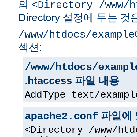
의
<Directory /www/h
Directory 설정에 두는 
/www/htdocs/example
섹션:
/www/htdocs/exampl
.htaccess 파일 내용
AddType text/exampl
파일에 
apache2.conf
<Directory /www/htd