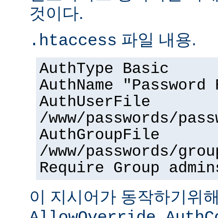
것이다.
파일 내용.
.htaccess
AuthType Basic
AuthName "Password 
AuthUserFile
/www/passwords/pass
AuthGroupFile
/www/passwords/grou
Require Group admin
이 지시어가 동작하기위
AllowOverride AuthC